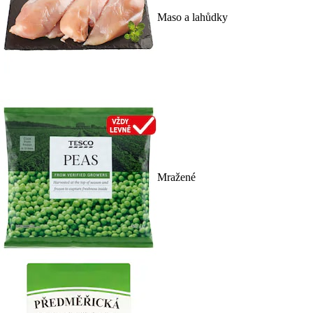
Maso a lahůdky
Mražené