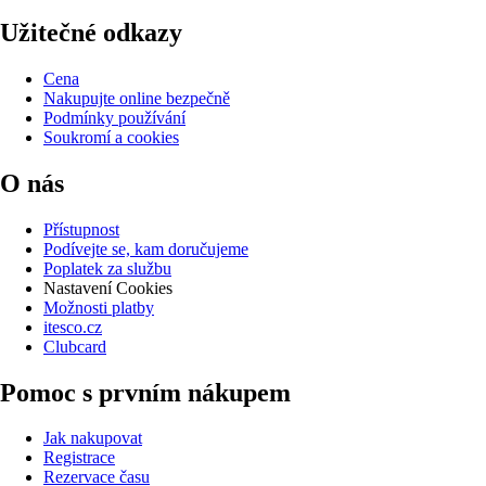
Užitečné odkazy
Cena
Nakupujte online bezpečně
Podmínky používání
Soukromí a cookies
O nás
Přístupnost
Podívejte se, kam doručujeme
Poplatek za službu
Nastavení Cookies
Možnosti platby
itesco.cz
Clubcard
Pomoc s prvním nákupem
Jak nakupovat
Registrace
Rezervace času