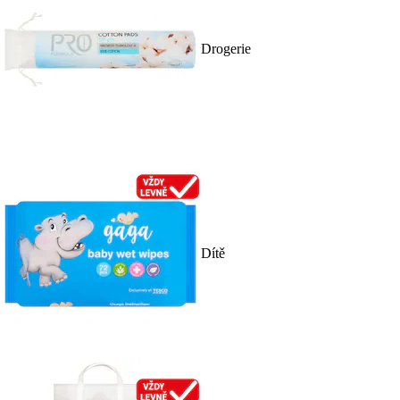
Drogerie
Dítě