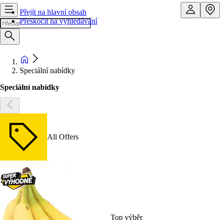
Přejít na hlavní obsah
Přeskočit na vyhledávání
Speciální nabídky
Speciální nabídky
All Offers
Top výběr