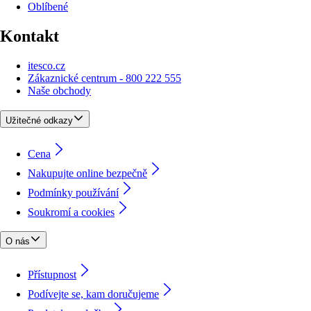
Oblíbené
Kontakt
itesco.cz
Zákaznické centrum - 800 222 555
Naše obchody
Užitečné odkazy
Cena
Nakupujte online bezpečně
Podmínky používání
Soukromí a cookies
O nás
Přístupnost
Podívejte se, kam doručujeme