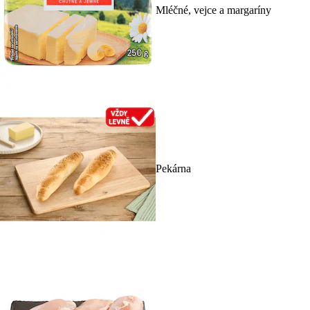
Mléčné, vejce a margaríny
Pekárna