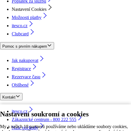
Poplatek za službu
Nastavení Cookies
Možnosti platby
itesco.cz
Clubcard
Pomoc s prvním nákupem
Jak nakupovat
Registrace
Rezervace času
Oblíbené
Kontakt
itesco.cz
Nastavení soukromí a cookies
Zákaznické centrum - 800 222 555
My a našich 18 partnerů používáme nebo ukládáme soubory cookies,
Naše obchody