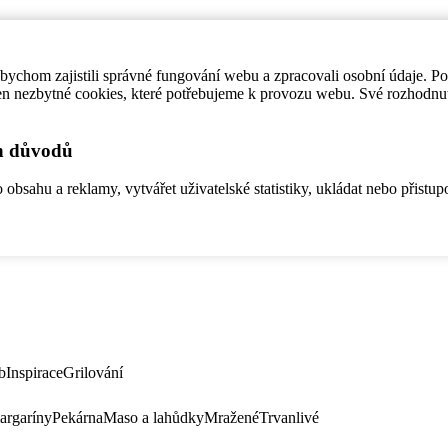
ychom zajistili správné fungování webu a zpracovali osobní údaje. P
en nezbytné cookies, které potřebujeme k provozu webu. Své rozhodnu
ch důvodů
bsahu a reklamy, vytvářet uživatelské statistiky, ukládat nebo přistup
b
Inspirace
Grilování
argaríny
Pekárna
Maso a lahůdky
Mražené
Trvanlivé