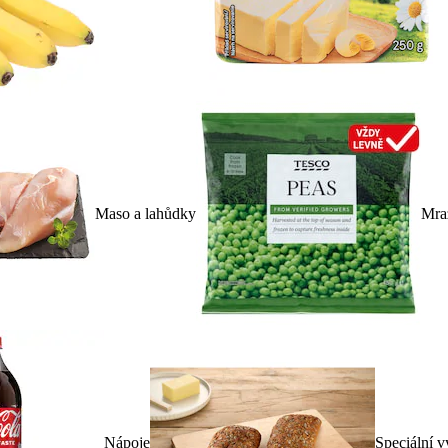
Maso a lahůdky
Mra
Nápoje
Speciální v