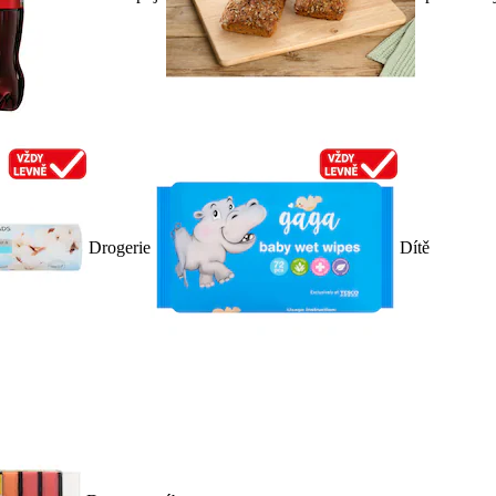
Drogerie
Dítě