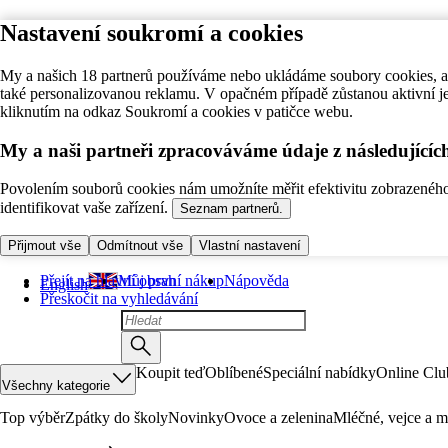
Nastavení soukromí a cookies
My a našich 18 partnerů používáme nebo ukládáme soubory cookies, ab
také personalizovanou reklamu. V opačném případě zůstanou aktivní j
kliknutím na odkaz Soukromí a cookies v patičce webu.
My a naši partneři zpracováváme údaje z následující
Povolením souborů cookies nám umožníte měřit efektivitu zobrazeného o
identifikovat vaše zařízení.
Seznam partnerů.
Přijmout vše
Odmítnout vše
Vlastní nastavení
Přejít na hlavní obsah
Můj první nákup
Nápověda
English
Přeskočit na vyhledávání
Koupit teď
Oblíbené
Speciální nabídky
Online Clu
Všechny kategorie
Top výběr
Zpátky do školy
Novinky
Ovoce a zelenina
Mléčné, vejce a m