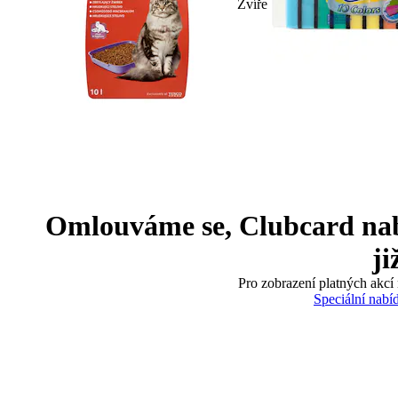
Zvíře
Omlouváme se, Clubcard nabíd
ji
Pro zobrazení platných akcí 
Speciální nabí