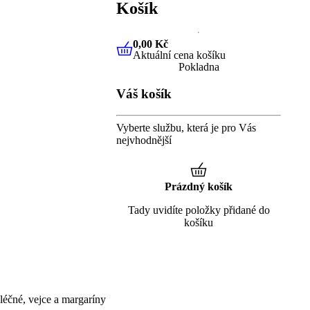
Košík
0,00 Kč
Aktuální cena košíku
0,00 Kč
Aktuální cena košíku
Pokladna
Váš košík
Vyberte službu, která je pro Vás
nejvhodnější
Prázdný košík
Tady uvidíte položky přidané do
košíku
éčné, vejce a margaríny