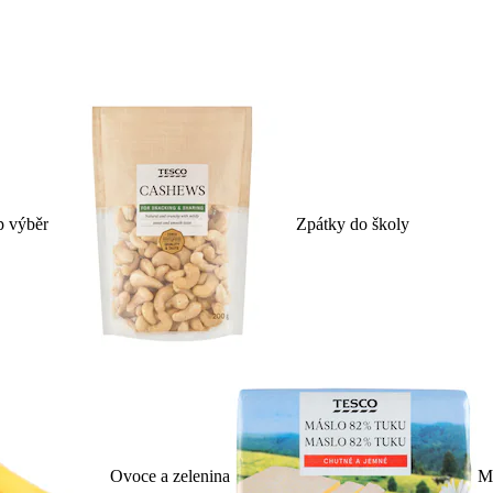
p výběr
Zpátky do školy
Ovoce a zelenina
Ml