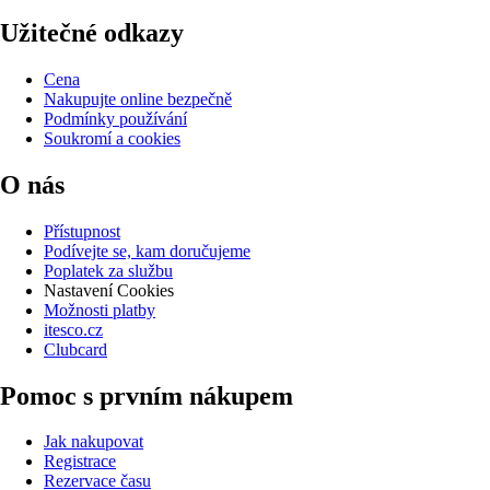
Užitečné odkazy
Cena
Nakupujte online bezpečně
Podmínky používání
Soukromí a cookies
O nás
Přístupnost
Podívejte se, kam doručujeme
Poplatek za službu
Nastavení Cookies
Možnosti platby
itesco.cz
Clubcard
Pomoc s prvním nákupem
Jak nakupovat
Registrace
Rezervace času