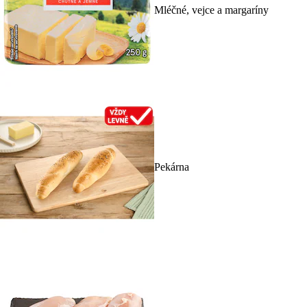
Mléčné, vejce a margaríny
Pekárna