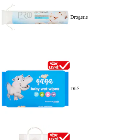
Drogerie
Dítě