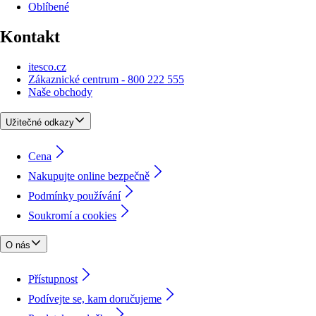
Oblíbené
Kontakt
itesco.cz
Zákaznické centrum - 800 222 555
Naše obchody
Užitečné odkazy
Cena
Nakupujte online bezpečně
Podmínky používání
Soukromí a cookies
O nás
Přístupnost
Podívejte se, kam doručujeme