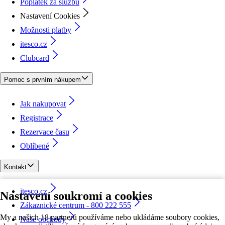
Poplatek za službu
Nastavení Cookies
Možnosti platby
itesco.cz
Clubcard
Pomoc s prvním nákupem
Jak nakupovat
Registrace
Rezervace času
Oblíbené
Kontakt
itesco.cz
Nastavení soukromí a cookies
Zákaznické centrum - 800 222 555
My a našich 18 partnerů používáme nebo ukládáme soubory cookies,
Naše obchody