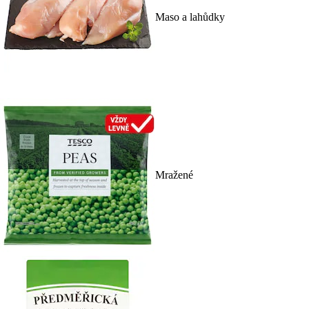
Maso a lahůdky
Mražené