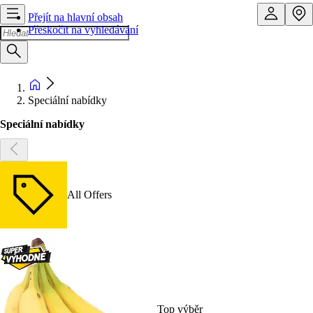
Přejít na hlavní obsah
Přeskočit na vyhledávání
Speciální nabídky
Speciální nabídky
All Offers
Top výběr