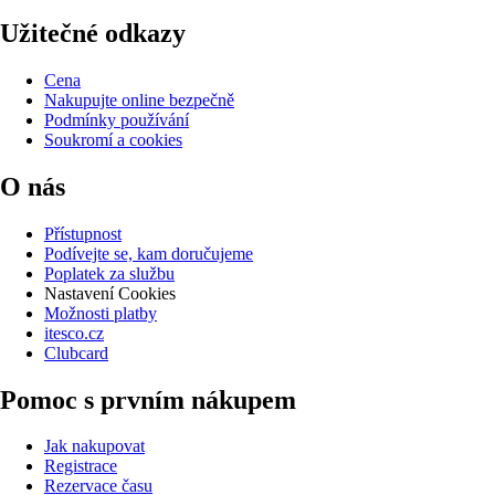
Užitečné odkazy
Cena
Nakupujte online bezpečně
Podmínky používání
Soukromí a cookies
O nás
Přístupnost
Podívejte se, kam doručujeme
Poplatek za službu
Nastavení Cookies
Možnosti platby
itesco.cz
Clubcard
Pomoc s prvním nákupem
Jak nakupovat
Registrace
Rezervace času