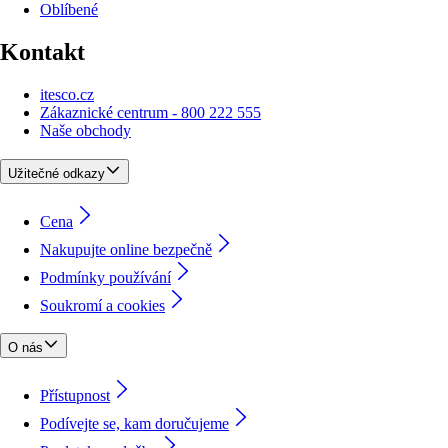
Oblíbené
Kontakt
itesco.cz
Zákaznické centrum - 800 222 555
Naše obchody
Užitečné odkazy
Cena
Nakupujte online bezpečně
Podmínky používání
Soukromí a cookies
O nás
Přístupnost
Podívejte se, kam doručujeme