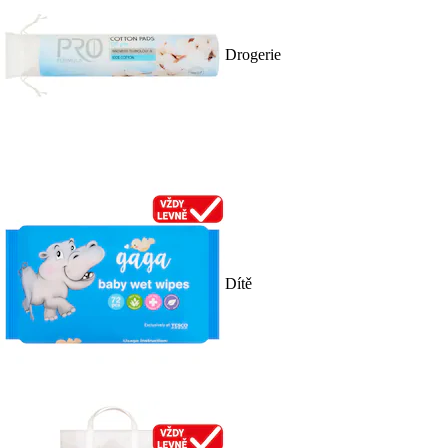
Drogerie
Dítě