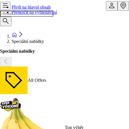
Přejít na hlavní obsah
Přeskočit na vyhledávání
Speciální nabídky
Speciální nabídky
All Offers
Top výběr