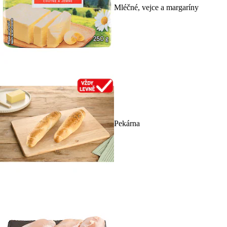
Mléčné, vejce a margaríny
Pekárna