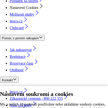
Poplatek za službu
Nastavení Cookies
Možnosti platby
itesco.cz
Clubcard
Pomoc s prvním nákupem
Jak nakupovat
Registrace
Rezervace času
Oblíbené
Kontakt
itesco.cz
Nastavení soukromí a cookies
Zákaznické centrum - 800 222 555
My a našich 18 partnerů používáme nebo ukládáme soubory cookies,
Naše obchody