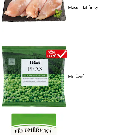
Maso a lahůdky
Mražené