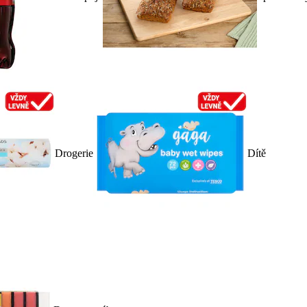
Drogerie
Dítě