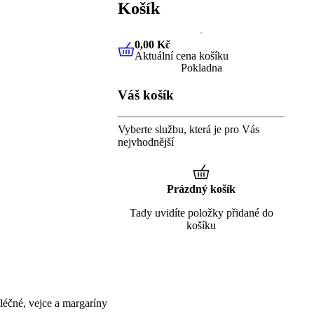
Košík
0,00 Kč
Aktuální cena košíku
0,00 Kč
Aktuální cena košíku
Pokladna
Váš košík
Vyberte službu, která je pro Vás
nejvhodnější
Prázdný košík
Tady uvidíte položky přidané do
košíku
éčné, vejce a margaríny