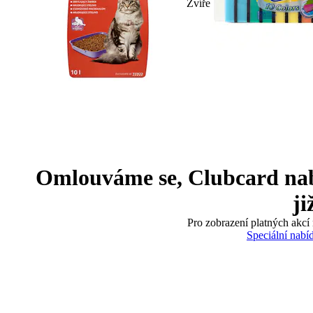
Zvíře
Omlouváme se, Clubcard nabíd
ji
Pro zobrazení platných akcí 
Speciální nabí