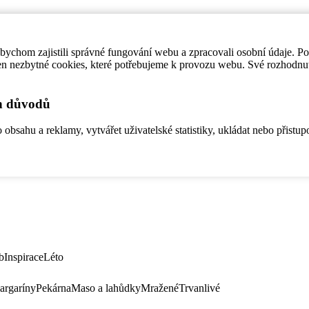
ychom zajistili správné fungování webu a zpracovali osobní údaje. P
en nezbytné cookies, které potřebujeme k provozu webu. Své rozhodnu
ch důvodů
bsahu a reklamy, vytvářet uživatelské statistiky, ukládat nebo přistup
b
Inspirace
Léto
argaríny
Pekárna
Maso a lahůdky
Mražené
Trvanlivé