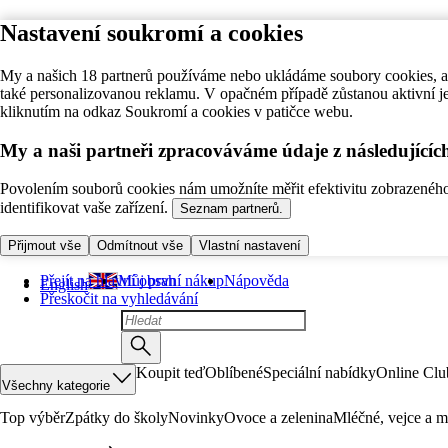
Nastavení soukromí a cookies
My a našich 18 partnerů používáme nebo ukládáme soubory cookies, ab
také personalizovanou reklamu. V opačném případě zůstanou aktivní j
kliknutím na odkaz Soukromí a cookies v patičce webu.
My a naši partneři zpracováváme údaje z následující
Povolením souborů cookies nám umožníte měřit efektivitu zobrazeného o
identifikovat vaše zařízení.
Seznam partnerů.
Přijmout vše
Odmítnout vše
Vlastní nastavení
Přejít na hlavní obsah
Můj první nákup
Nápověda
English
Přeskočit na vyhledávání
Koupit teď
Oblíbené
Speciální nabídky
Online Clu
Všechny kategorie
Top výběr
Zpátky do školy
Novinky
Ovoce a zelenina
Mléčné, vejce a m