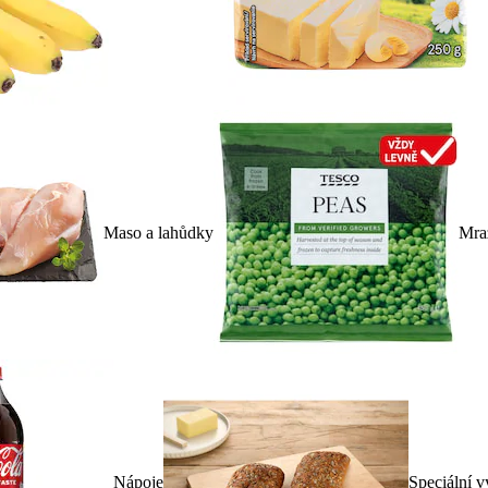
Maso a lahůdky
Mra
Nápoje
Speciální v