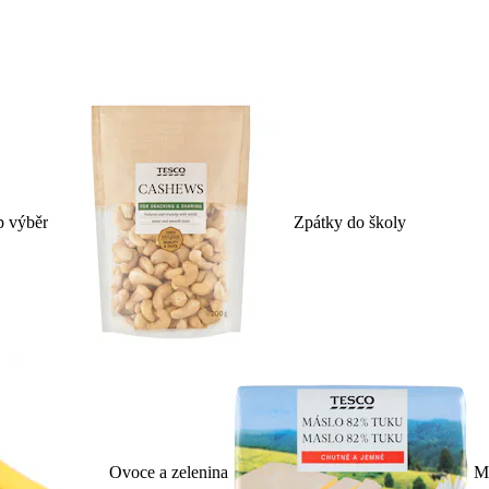
p výběr
Zpátky do školy
Ovoce a zelenina
Ml