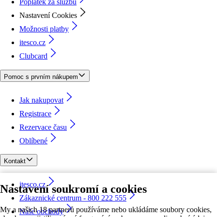
Poplatek za službu
Nastavení Cookies
Možnosti platby
itesco.cz
Clubcard
Pomoc s prvním nákupem
Jak nakupovat
Registrace
Rezervace času
Oblíbené
Kontakt
itesco.cz
Nastavení soukromí a cookies
Zákaznické centrum - 800 222 555
My a našich 18 partnerů používáme nebo ukládáme soubory cookies,
Naše obchody