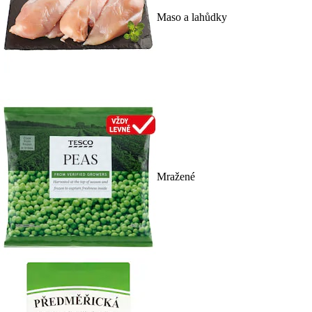
Maso a lahůdky
Mražené