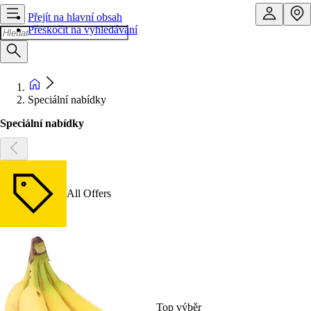
Přejít na hlavní obsah
Přeskočit na vyhledávání
Speciální nabídky
Speciální nabídky
All Offers
Top výběr