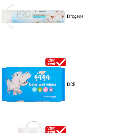
Drogerie
Dítě