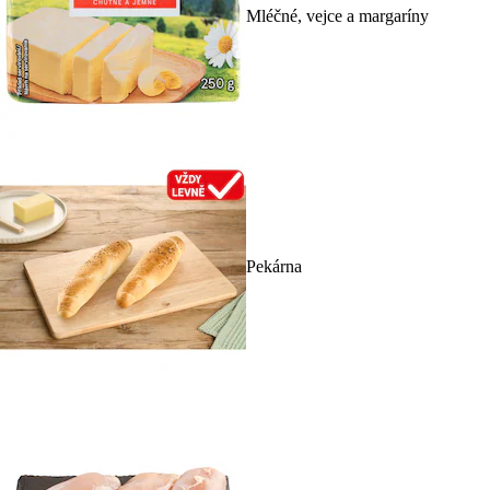
Mléčné, vejce a margaríny
Pekárna