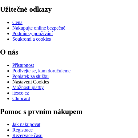
Užitečné odkazy
Cena
Nakupujte online bezpečně
Podmínky používání
Soukromí a cookies
O nás
Přístupnost
Podívejte se, kam doručujeme
Poplatek za službu
Nastavení Cookies
Možnosti platby
itesco.cz
Clubcard
Pomoc s prvním nákupem
Jak nakupovat
Registrace
Rezervace času