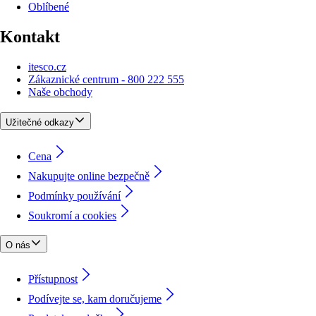
Oblíbené
Kontakt
itesco.cz
Zákaznické centrum - 800 222 555
Naše obchody
Užitečné odkazy
Cena
Nakupujte online bezpečně
Podmínky používání
Soukromí a cookies
O nás
Přístupnost
Podívejte se, kam doručujeme