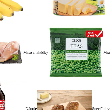
Maso a lahůdky
Mra
Nápoje
Speciální v