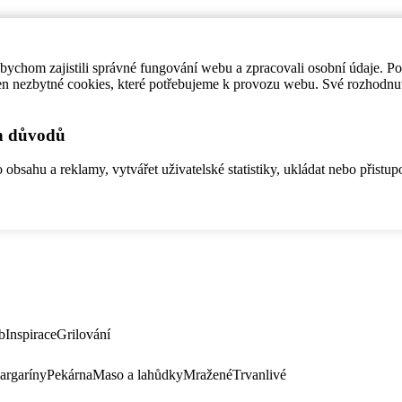
ychom zajistili správné fungování webu a zpracovali osobní údaje. P
en nezbytné cookies, které potřebujeme k provozu webu. Své rozhodnu
ch důvodů
bsahu a reklamy, vytvářet uživatelské statistiky, ukládat nebo přistup
b
Inspirace
Grilování
argaríny
Pekárna
Maso a lahůdky
Mražené
Trvanlivé