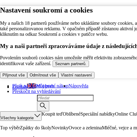
Nastavení soukromí a cookies
My a našich 18 partnerů používáme nebo ukládáme soubory cookies, ab
také personalizovanou reklamu. V opačném případě zůstanou aktivní j
kliknutím na odkaz Soukromí a cookies v patičce webu.
My a naši partneři zpracováváme údaje z následující
Povolením souborů cookies nám umožníte měřit efektivitu zobrazeného o
identifikovat vaše zařízení.
Seznam partnerů.
Přijmout vše
Odmítnout vše
Vlastní nastavení
Přejít na hlavní obsah
Můj první nákup
Nápověda
English
Přeskočit na vyhledávání
Koupit teď
Oblíbené
Speciální nabídky
Online Clu
Všechny kategorie
Top výběr
Zpátky do školy
Novinky
Ovoce a zelenina
Mléčné, vejce a m