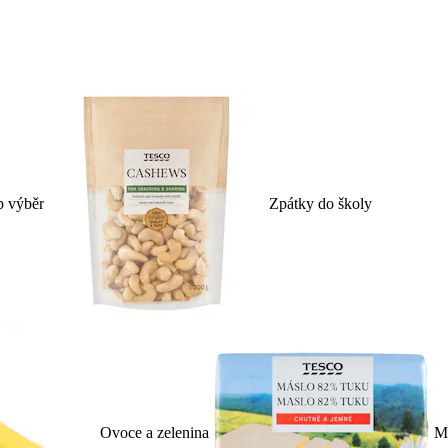
p výběr
Zpátky do školy
Ovoce a zelenina
Ml