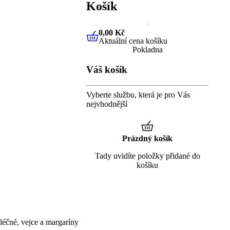
Košík
0,00 Kč
Aktuální cena košíku
0,00 Kč
Aktuální cena košíku
Pokladna
Váš košík
Vyberte službu, která je pro Vás
nejvhodnější
Prázdný košík
Tady uvidíte položky přidané do
košíku
éčné, vejce a margaríny