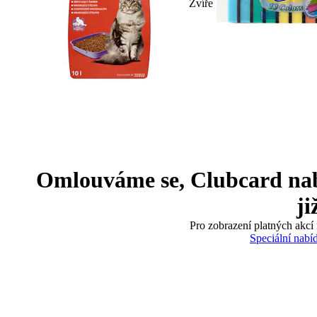
Zvíře
Omlouváme se, Clubcard nabíd
ji
Pro zobrazení platných akcí 
Speciální nabí