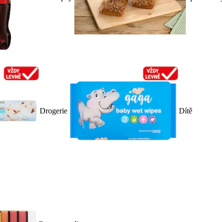
Drogerie
Dítě