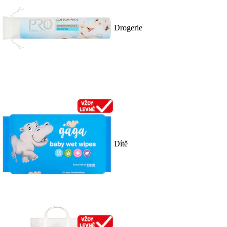
Drogerie
Dítě