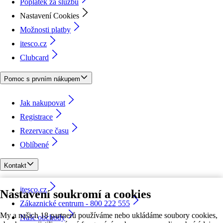
Poplatek za službu
Nastavení Cookies
Možnosti platby
itesco.cz
Clubcard
Pomoc s prvním nákupem
Jak nakupovat
Registrace
Rezervace času
Oblíbené
Kontakt
itesco.cz
Nastavení soukromí a cookies
Zákaznické centrum - 800 222 555
My a našich 18 partnerů používáme nebo ukládáme soubory cookies,
Naše obchody