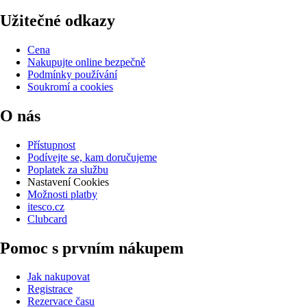
Užitečné odkazy
Cena
Nakupujte online bezpečně
Podmínky používání
Soukromí a cookies
O nás
Přístupnost
Podívejte se, kam doručujeme
Poplatek za službu
Nastavení Cookies
Možnosti platby
itesco.cz
Clubcard
Pomoc s prvním nákupem
Jak nakupovat
Registrace
Rezervace času