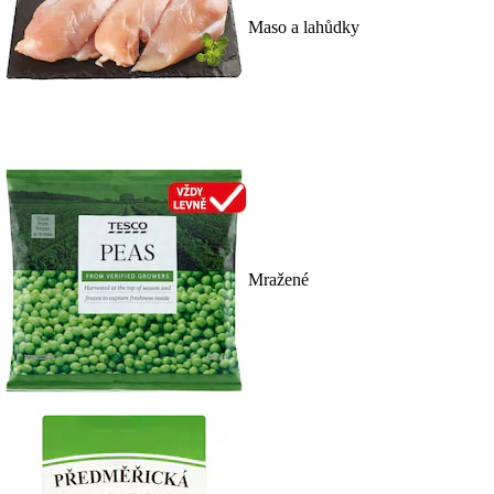
Maso a lahůdky
Mražené