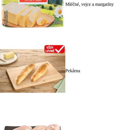
Mléčné, vejce a margaríny
Pekárna