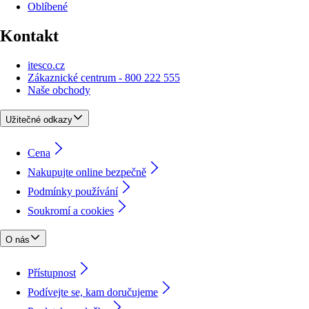
Oblíbené
Kontakt
itesco.cz
Zákaznické centrum - 800 222 555
Naše obchody
Užitečné odkazy
Cena
Nakupujte online bezpečně
Podmínky používání
Soukromí a cookies
O nás
Přístupnost
Podívejte se, kam doručujeme