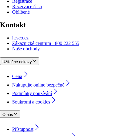
Registrace
Rezervace času
Oblíbené
Kontakt
itesco.cz
Zákaznické centrum - 800 222 555
Naše obchody
Užitečné odkazy
Cena
Nakupujte online bezpečně
Podmínky používání
Soukromí a cookies
O nás
Přístupnost