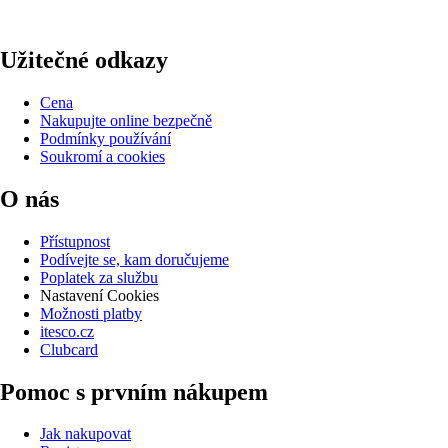
Užitečné odkazy
Cena
Nakupujte online bezpečně
Podmínky používání
Soukromí a cookies
O nás
Přístupnost
Podívejte se, kam doručujeme
Poplatek za službu
Nastavení Cookies
Možnosti platby
itesco.cz
Clubcard
Pomoc s prvním nákupem
Jak nakupovat