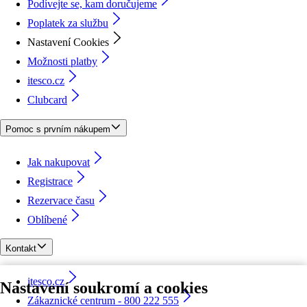
Podívejte se, kam doručujeme
Poplatek za službu
Nastavení Cookies
Možnosti platby
itesco.cz
Clubcard
Pomoc s prvním nákupem
Jak nakupovat
Registrace
Rezervace času
Oblíbené
Kontakt
itesco.cz
Nastavení soukromí a cookies
Zákaznické centrum - 800 222 555