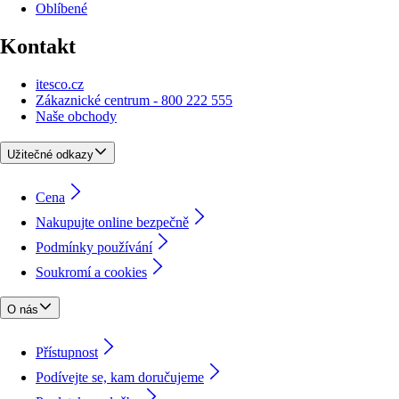
Oblíbené
Kontakt
itesco.cz
Zákaznické centrum - 800 222 555
Naše obchody
Užitečné odkazy
Cena
Nakupujte online bezpečně
Podmínky používání
Soukromí a cookies
O nás
Přístupnost
Podívejte se, kam doručujeme