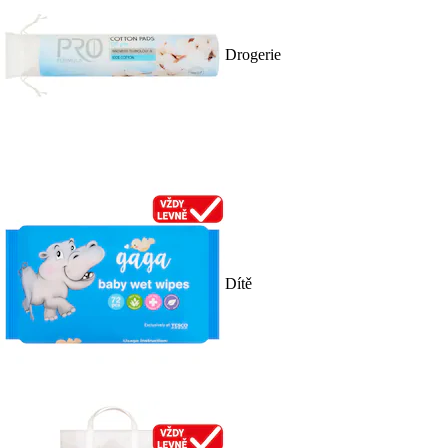
Drogerie
Dítě