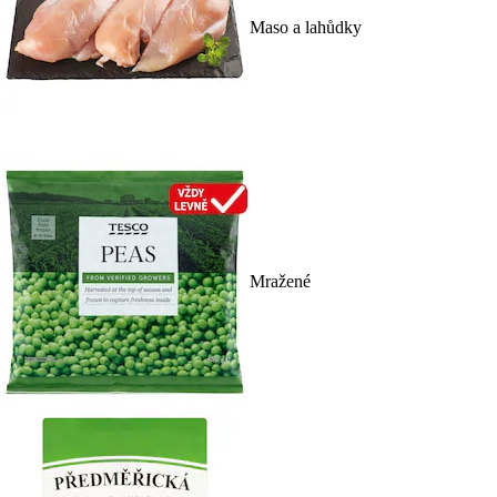
Maso a lahůdky
Mražené