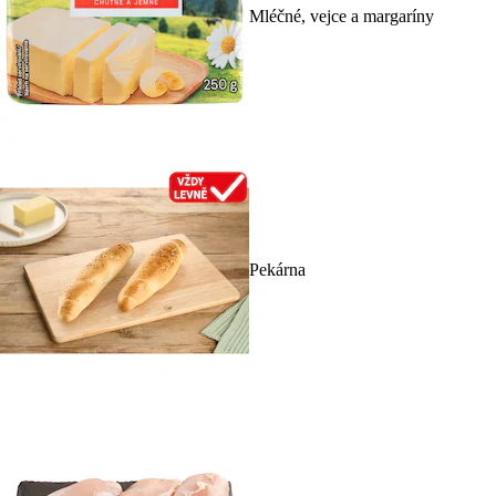
Mléčné, vejce a margaríny
Pekárna