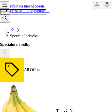
Přejít na hlavní obsah
Přeskočit na vyhledávání
Speciální nabídky
Speciální nabídky
All Offers
Top výběr