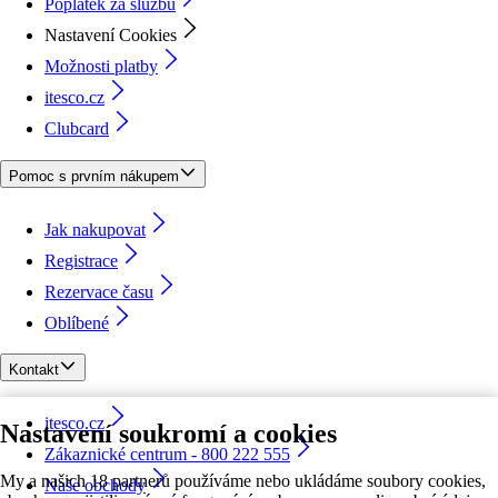
Poplatek za službu
Nastavení Cookies
Možnosti platby
itesco.cz
Clubcard
Pomoc s prvním nákupem
Jak nakupovat
Registrace
Rezervace času
Oblíbené
Kontakt
itesco.cz
Nastavení soukromí a cookies
Zákaznické centrum - 800 222 555
My a našich 18 partnerů používáme nebo ukládáme soubory cookies,
Naše obchody