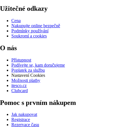
Užitečné odkazy
Cena
Nakupujte online bezpečně
Podmínky používání
Soukromí a cookies
O nás
Přístupnost
Podívejte se, kam doručujeme
Poplatek za službu
Nastavení Cookies
Možnosti platby
itesco.cz
Clubcard
Pomoc s prvním nákupem
Jak nakupovat
Registrace
Rezervace času