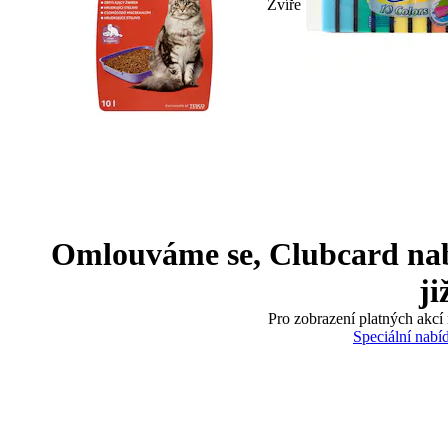
Zvíře
Omlouváme se, Clubcard nabíd
ji
Pro zobrazení platných akcí 
Speciální nabí