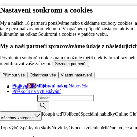
Nastavení soukromí a cookies
My a našich 18 partnerů používáme nebo ukládáme soubory cookies, ab
také personalizovanou reklamu. V opačném případě zůstanou aktivní j
kliknutím na odkaz Soukromí a cookies v patičce webu.
My a naši partneři zpracováváme údaje z následující
Povolením souborů cookies nám umožníte měřit efektivitu zobrazeného o
identifikovat vaše zařízení.
Seznam partnerů.
Přijmout vše
Odmítnout vše
Vlastní nastavení
Přejít na hlavní obsah
Můj první nákup
Nápověda
English
Přeskočit na vyhledávání
Koupit teď
Oblíbené
Speciální nabídky
Online Clu
Všechny kategorie
Top výběr
Zpátky do školy
Novinky
Ovoce a zelenina
Mléčné, vejce a m