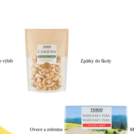
p výběr
Zpátky do školy
Ovoce a zelenina
Ml