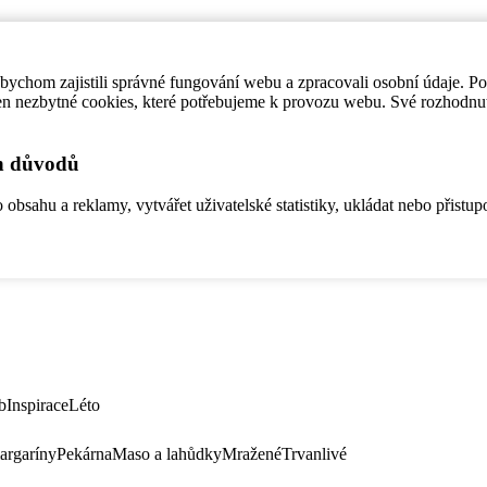
ychom zajistili správné fungování webu a zpracovali osobní údaje. P
en nezbytné cookies, které potřebujeme k provozu webu. Své rozhodnu
ch důvodů
bsahu a reklamy, vytvářet uživatelské statistiky, ukládat nebo přistup
b
Inspirace
Léto
argaríny
Pekárna
Maso a lahůdky
Mražené
Trvanlivé