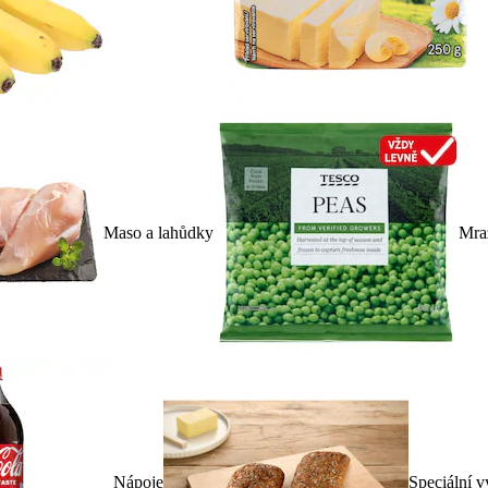
Maso a lahůdky
Mra
Nápoje
Speciální v