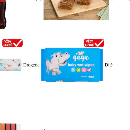
Drogerie
Dítě