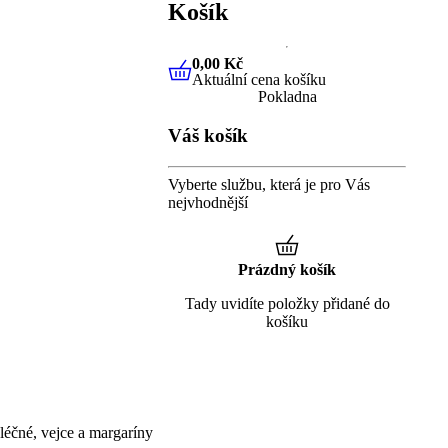
Košík
0,00 Kč
Aktuální cena košíku
0,00 Kč
Aktuální cena košíku
Pokladna
Váš košík
Vyberte službu, která je pro Vás
nejvhodnější
Prázdný košík
Tady uvidíte položky přidané do
košíku
éčné, vejce a margaríny