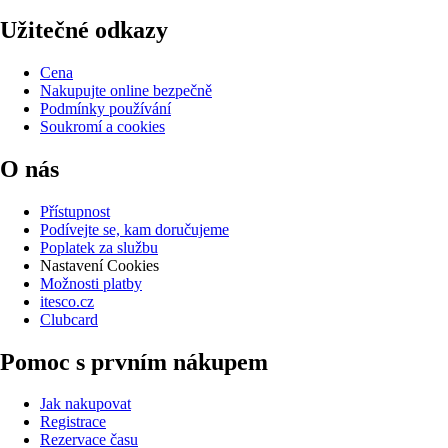
Užitečné odkazy
Cena
Nakupujte online bezpečně
Podmínky používání
Soukromí a cookies
O nás
Přístupnost
Podívejte se, kam doručujeme
Poplatek za službu
Nastavení Cookies
Možnosti platby
itesco.cz
Clubcard
Pomoc s prvním nákupem
Jak nakupovat
Registrace
Rezervace času