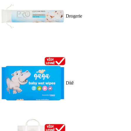
Drogerie
Dítě