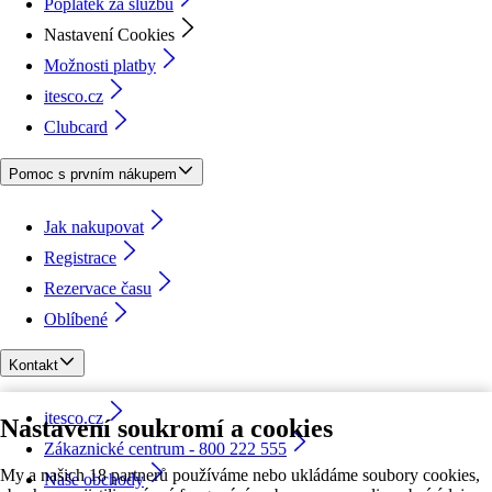
Poplatek za službu
Nastavení Cookies
Možnosti platby
itesco.cz
Clubcard
Pomoc s prvním nákupem
Jak nakupovat
Registrace
Rezervace času
Oblíbené
Kontakt
itesco.cz
Nastavení soukromí a cookies
Zákaznické centrum - 800 222 555
My a našich 18 partnerů používáme nebo ukládáme soubory cookies,
Naše obchody