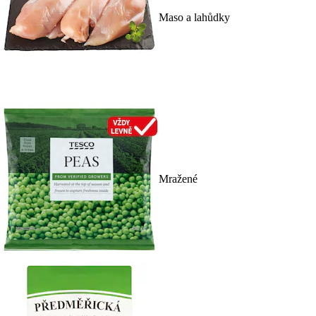
Maso a lahůdky
Mražené