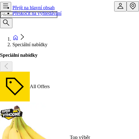
Přejít na hlavní obsah
Přeskočit na vyhledávání
Speciální nabídky
Speciální nabídky
All Offers
Top výběr