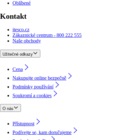
Oblíbené
Kontakt
itesco.cz
Zákaznické centrum - 800 222 555
Naše obchody
Užitečné odkazy
Cena
Nakupujte online bezpečně
Podmínky používání
Soukromí a cookies
O nás
Přístupnost
Podívejte se, kam doručujeme