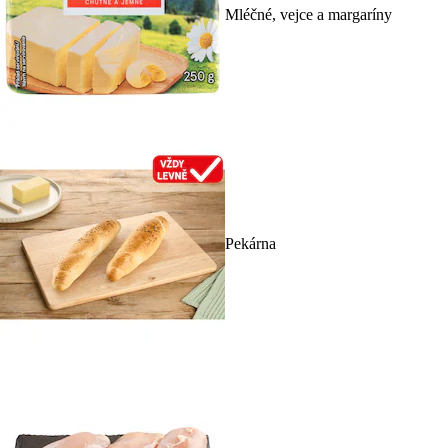
Mléčné, vejce a margaríny
Pekárna