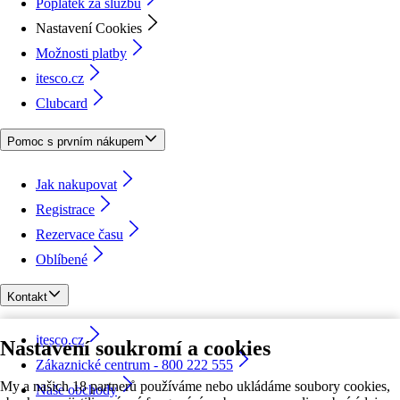
Poplatek za službu
Nastavení Cookies
Možnosti platby
itesco.cz
Clubcard
Pomoc s prvním nákupem
Jak nakupovat
Registrace
Rezervace času
Oblíbené
Kontakt
itesco.cz
Nastavení soukromí a cookies
Zákaznické centrum - 800 222 555
My a našich 18 partnerů používáme nebo ukládáme soubory cookies,
Naše obchody