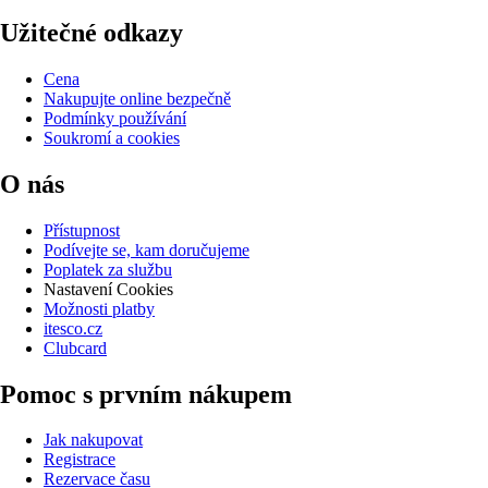
Užitečné odkazy
Cena
Nakupujte online bezpečně
Podmínky používání
Soukromí a cookies
O nás
Přístupnost
Podívejte se, kam doručujeme
Poplatek za službu
Nastavení Cookies
Možnosti platby
itesco.cz
Clubcard
Pomoc s prvním nákupem
Jak nakupovat
Registrace
Rezervace času