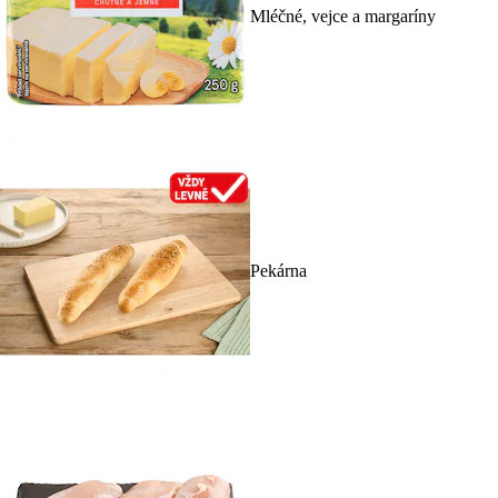
Mléčné, vejce a margaríny
Pekárna