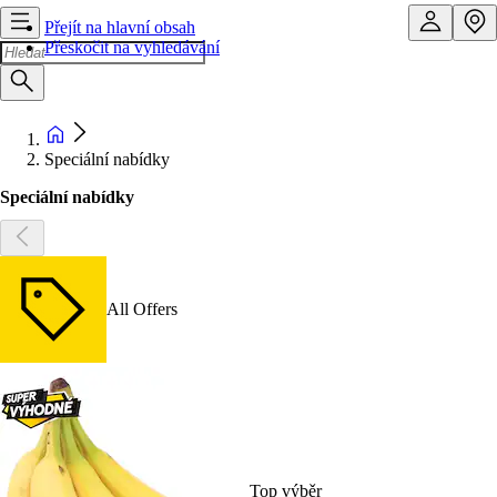
Přejít na hlavní obsah
Přeskočit na vyhledávání
Speciální nabídky
Speciální nabídky
All Offers
Top výběr