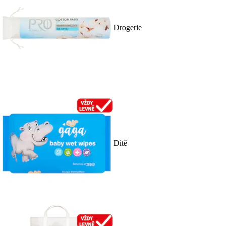
Drogerie
Dítě