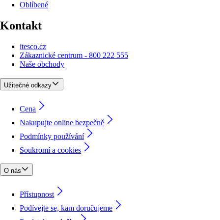
Oblíbené
Kontakt
itesco.cz
Zákaznické centrum - 800 222 555
Naše obchody
Užitečné odkazy
Cena
Nakupujte online bezpečně
Podmínky používání
Soukromí a cookies
O nás
Přístupnost
Podívejte se, kam doručujeme