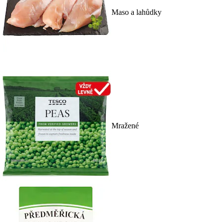
Maso a lahůdky
Mražené