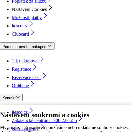
Poplatek za službu
Nastavení Cookies
Možnosti platby
itesco.cz
Clubcard
Pomoc s prvním nákupem
Jak nakupovat
Registrace
Rezervace času
Oblíbené
Kontakt
itesco.cz
Nastavení soukromí a cookies
Zákaznické centrum - 800 222 555
My a našich 18 partnerů používáme nebo ukládáme soubory cookies,
Naše obchody