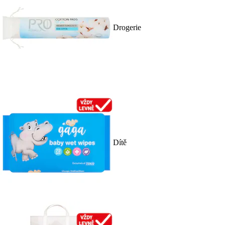
Drogerie
Dítě