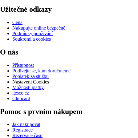
Užitečné odkazy
Cena
Nakupujte online bezpečně
Podmínky používání
Soukromí a cookies
O nás
Přístupnost
Podívejte se, kam doručujeme
Poplatek za službu
Nastavení Cookies
Možnosti platby
itesco.cz
Clubcard
Pomoc s prvním nákupem
Jak nakupovat
Registrace
Rezervace času