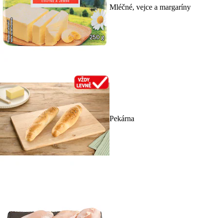
Mléčné, vejce a margaríny
Pekárna