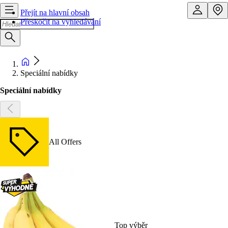
Přejít na hlavní obsah
Přeskočit na vyhledávání
Speciální nabídky
Speciální nabídky
All Offers
Top výběr