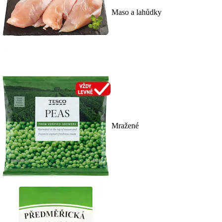
Maso a lahůdky
Mražené