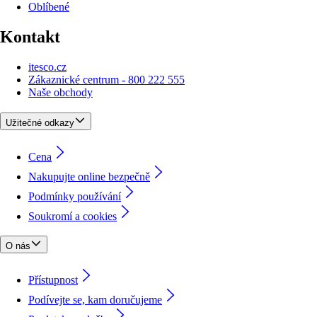
Oblíbené
Kontakt
itesco.cz
Zákaznické centrum - 800 222 555
Naše obchody
Užitečné odkazy
Cena
Nakupujte online bezpečně
Podmínky používání
Soukromí a cookies
O nás
Přístupnost
Podívejte se, kam doručujeme