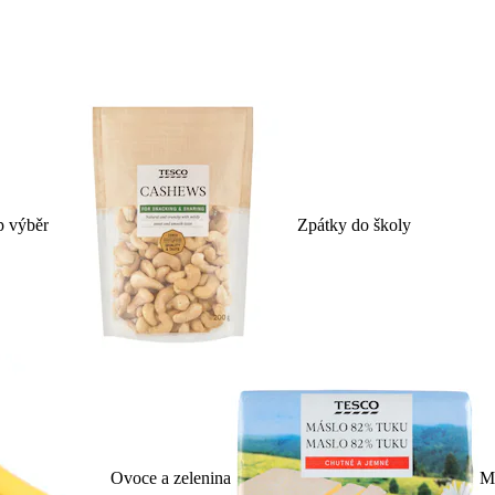
p výběr
Zpátky do školy
Ovoce a zelenina
Ml