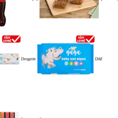
Drogerie
Dítě