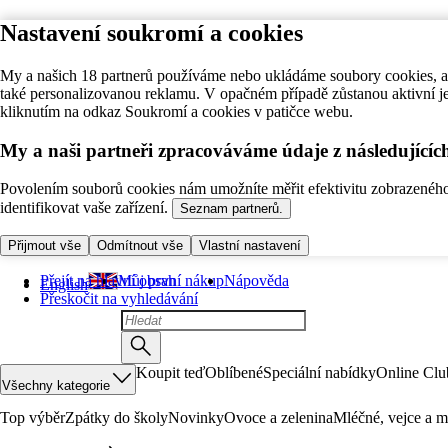
Nastavení soukromí a cookies
My a našich 18 partnerů používáme nebo ukládáme soubory cookies, ab
také personalizovanou reklamu. V opačném případě zůstanou aktivní j
kliknutím na odkaz Soukromí a cookies v patičce webu.
My a naši partneři zpracováváme údaje z následující
Povolením souborů cookies nám umožníte měřit efektivitu zobrazeného o
identifikovat vaše zařízení.
Seznam partnerů.
Přijmout vše
Odmítnout vše
Vlastní nastavení
Přejít na hlavní obsah
Můj první nákup
Nápověda
English
Přeskočit na vyhledávání
Koupit teď
Oblíbené
Speciální nabídky
Online Clu
Všechny kategorie
Top výběr
Zpátky do školy
Novinky
Ovoce a zelenina
Mléčné, vejce a m