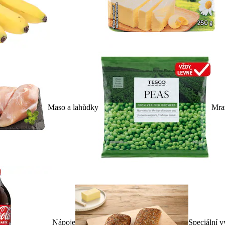
Maso a lahůdky
Mra
Nápoje
Speciální v