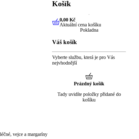
Košík
0,00 Kč
Aktuální cena košíku
0,00 Kč
Aktuální cena košíku
Pokladna
Váš košík
Vyberte službu, která je pro Vás
nejvhodnější
Prázdný košík
Tady uvidíte položky přidané do
košíku
éčné, vejce a margaríny