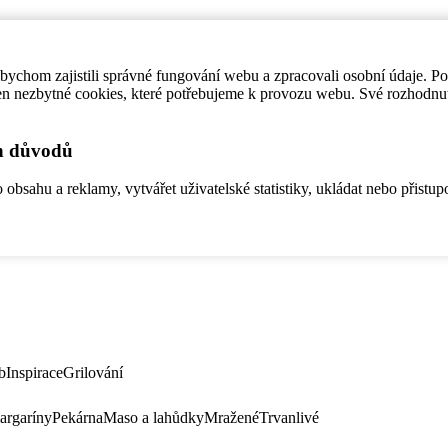
ychom zajistili správné fungování webu a zpracovali osobní údaje. P
en nezbytné cookies, které potřebujeme k provozu webu. Své rozhodnu
ch důvodů
bsahu a reklamy, vytvářet uživatelské statistiky, ukládat nebo přistup
b
Inspirace
Grilování
argaríny
Pekárna
Maso a lahůdky
Mražené
Trvanlivé