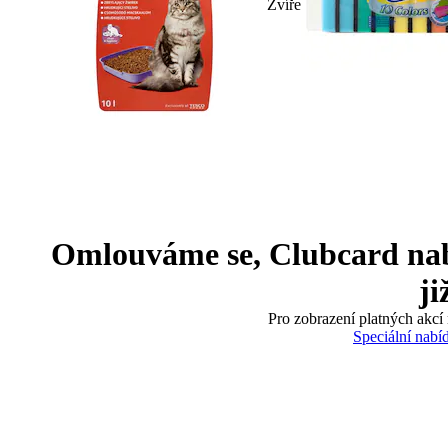
Zvíře
Omlouváme se, Clubcard nabíd
ji
Pro zobrazení platných akcí 
Speciální nabí