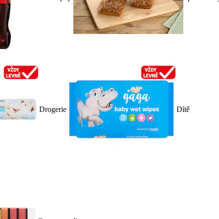
Drogerie
Dítě