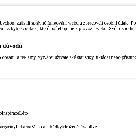
ychom zajistili správné fungování webu a zpracovali osobní údaje. P
en nezbytné cookies, které potřebujeme k provozu webu. Své rozhodnu
ch důvodů
bsahu a reklamy, vytvářet uživatelské statistiky, ukládat nebo přistup
b
Inspirace
Léto
argaríny
Pekárna
Maso a lahůdky
Mražené
Trvanlivé