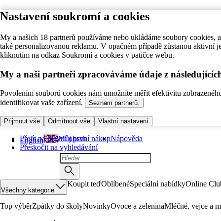
Nastavení soukromí a cookies
My a našich 18 partnerů používáme nebo ukládáme soubory cookies, ab
také personalizovanou reklamu. V opačném případě zůstanou aktivní j
kliknutím na odkaz Soukromí a cookies v patičce webu.
My a naši partneři zpracováváme údaje z následující
Povolením souborů cookies nám umožníte měřit efektivitu zobrazeného o
identifikovat vaše zařízení.
Seznam partnerů.
Přijmout vše
Odmítnout vše
Vlastní nastavení
Přejít na hlavní obsah
Můj první nákup
Nápověda
English
Přeskočit na vyhledávání
Koupit teď
Oblíbené
Speciální nabídky
Online Clu
Všechny kategorie
Top výběr
Zpátky do školy
Novinky
Ovoce a zelenina
Mléčné, vejce a m