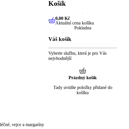
Košík
0,00 Kč
Aktuální cena košíku
0,00 Kč
Aktuální cena košíku
Pokladna
Váš košík
Vyberte službu, která je pro Vás
nejvhodnější
Prázdný košík
Tady uvidíte položky přidané do
košíku
éčné, vejce a margaríny