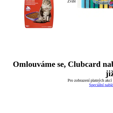
Zvíře
Omlouváme se, Clubcard nabíd
ji
Pro zobrazení platných akcí 
Speciální nabí