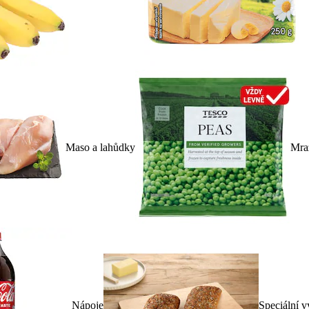
Maso a lahůdky
Mra
Nápoje
Speciální v