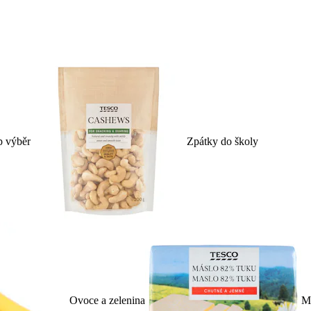
p výběr
Zpátky do školy
Ovoce a zelenina
Ml