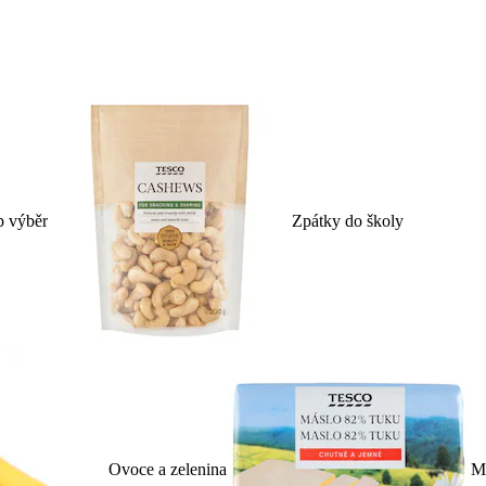
p výběr
Zpátky do školy
Ovoce a zelenina
Ml