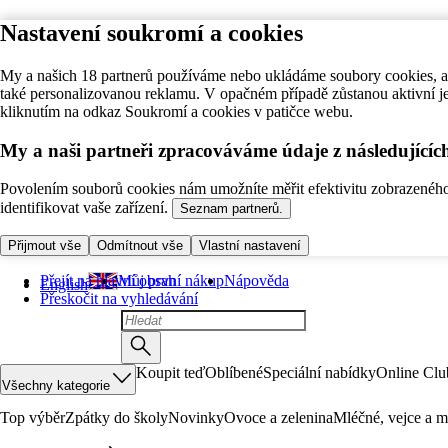
Nastavení soukromí a cookies
My a našich 18 partnerů používáme nebo ukládáme soubory cookies, ab
také personalizovanou reklamu. V opačném případě zůstanou aktivní j
kliknutím na odkaz Soukromí a cookies v patičce webu.
My a naši partneři zpracováváme údaje z následující
Povolením souborů cookies nám umožníte měřit efektivitu zobrazeného o
identifikovat vaše zařízení.
Seznam partnerů.
Přijmout vše
Odmítnout vše
Vlastní nastavení
Přejít na hlavní obsah
Můj první nákup
Nápověda
English
Přeskočit na vyhledávání
Koupit teď
Oblíbené
Speciální nabídky
Online Clu
Všechny kategorie
Top výběr
Zpátky do školy
Novinky
Ovoce a zelenina
Mléčné, vejce a m