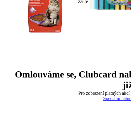
Zvíře
Omlouváme se, Clubcard nabíd
ji
Pro zobrazení platných akcí 
Speciální nabí