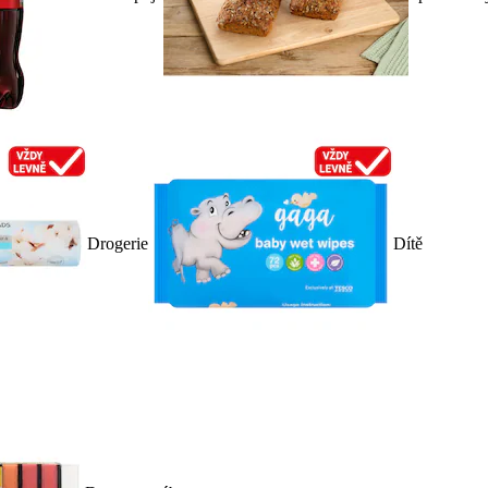
Drogerie
Dítě