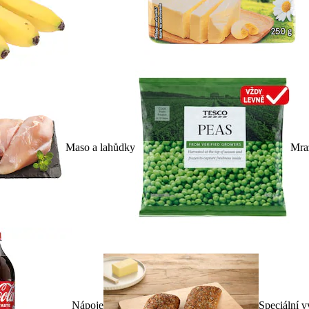
Maso a lahůdky
Mra
Nápoje
Speciální v