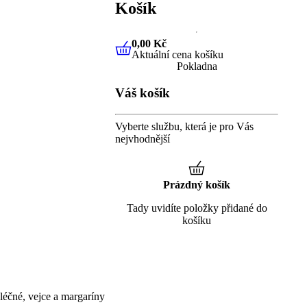
Košík
0,00 Kč
Aktuální cena košíku
0,00 Kč
Aktuální cena košíku
Pokladna
Váš košík
Vyberte službu, která je pro Vás
nejvhodnější
Prázdný košík
Tady uvidíte položky přidané do
košíku
éčné, vejce a margaríny