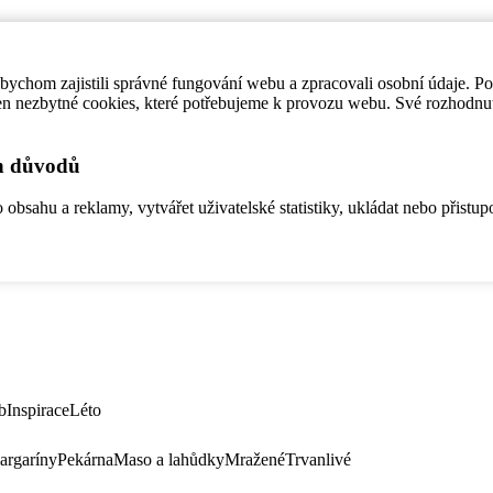
ychom zajistili správné fungování webu a zpracovali osobní údaje. P
en nezbytné cookies, které potřebujeme k provozu webu. Své rozhodnu
ch důvodů
bsahu a reklamy, vytvářet uživatelské statistiky, ukládat nebo přistup
b
Inspirace
Léto
argaríny
Pekárna
Maso a lahůdky
Mražené
Trvanlivé