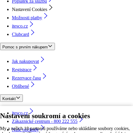
Poplatek za službu
Nastavení Cookies
Možnosti platby
itesco.cz
Clubcard
Pomoc s prvním nákupem
Jak nakupovat
Registrace
Rezervace času
Oblíbené
Kontakt
itesco.cz
Nastavení soukromí a cookies
Zákaznické centrum - 800 222 555
My a našich 18 partnerů používáme nebo ukládáme soubory cookies,
Naše obchody