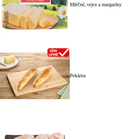
Mléčné, vejce a margaríny
Pekárna