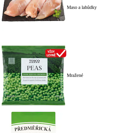
Maso a lahůdky
Mražené