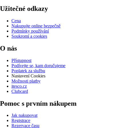
Užitečné odkazy
Cena
Nakupujte online bezpečně
Podmínky používání
Soukromí a cookies
O nás
Přístupnost
Podívejte se, kam doručujeme
Poplatek za službu
Nastavení Cookies
Možnosti platby
itesco.cz
Clubcard
Pomoc s prvním nákupem
Jak nakupovat
Registrace
Rezervace času