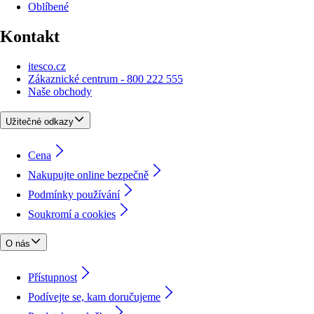
Oblíbené
Kontakt
itesco.cz
Zákaznické centrum - 800 222 555
Naše obchody
Užitečné odkazy
Cena
Nakupujte online bezpečně
Podmínky používání
Soukromí a cookies
O nás
Přístupnost
Podívejte se, kam doručujeme