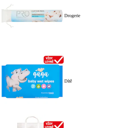
Drogerie
Dítě