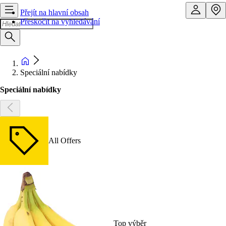
Přejít na hlavní obsah
Přeskočit na vyhledávání
Speciální nabídky
Speciální nabídky
All Offers
Top výběr