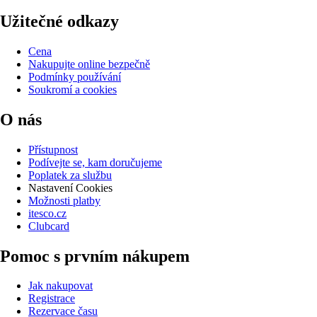
Užitečné odkazy
Cena
Nakupujte online bezpečně
Podmínky používání
Soukromí a cookies
O nás
Přístupnost
Podívejte se, kam doručujeme
Poplatek za službu
Nastavení Cookies
Možnosti platby
itesco.cz
Clubcard
Pomoc s prvním nákupem
Jak nakupovat
Registrace
Rezervace času