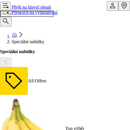
Přejít na hlavní obsah
Přeskočit na vyhledávání
Speciální nabídky
Speciální nabídky
All Offers
Top výběr