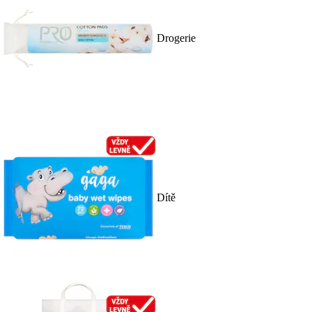
Drogerie
Dítě