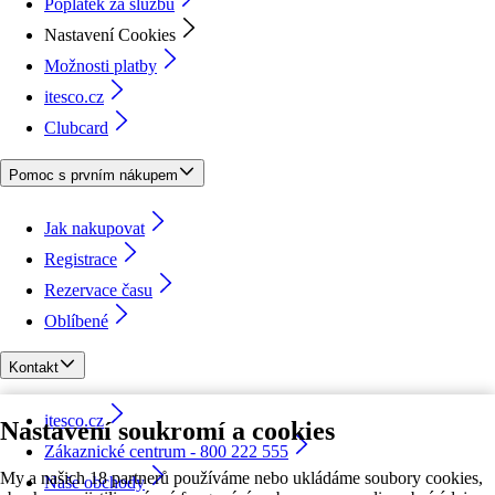
Poplatek za službu
Nastavení Cookies
Možnosti platby
itesco.cz
Clubcard
Pomoc s prvním nákupem
Jak nakupovat
Registrace
Rezervace času
Oblíbené
Kontakt
itesco.cz
Nastavení soukromí a cookies
Zákaznické centrum - 800 222 555
My a našich 18 partnerů používáme nebo ukládáme soubory cookies,
Naše obchody