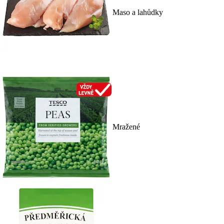
Maso a lahůdky
Mražené