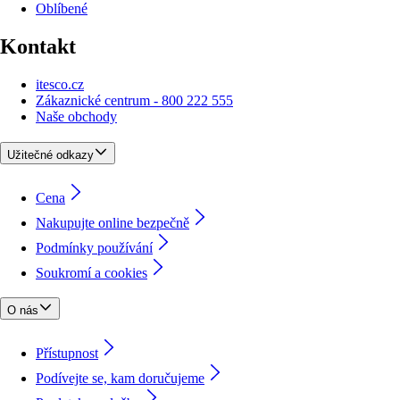
Oblíbené
Kontakt
itesco.cz
Zákaznické centrum - 800 222 555
Naše obchody
Užitečné odkazy
Cena
Nakupujte online bezpečně
Podmínky používání
Soukromí a cookies
O nás
Přístupnost
Podívejte se, kam doručujeme