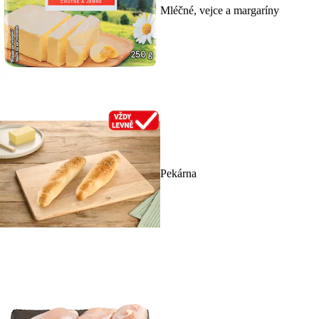
Mléčné, vejce a margaríny
Pekárna