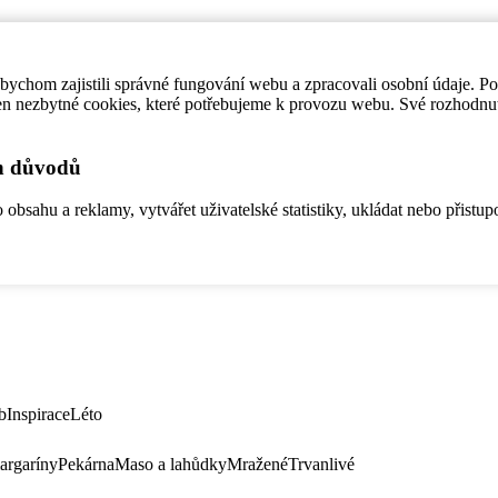
ychom zajistili správné fungování webu a zpracovali osobní údaje. P
en nezbytné cookies, které potřebujeme k provozu webu. Své rozhodnu
ch důvodů
bsahu a reklamy, vytvářet uživatelské statistiky, ukládat nebo přistup
b
Inspirace
Léto
argaríny
Pekárna
Maso a lahůdky
Mražené
Trvanlivé