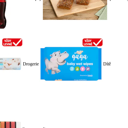
Drogerie
Dítě