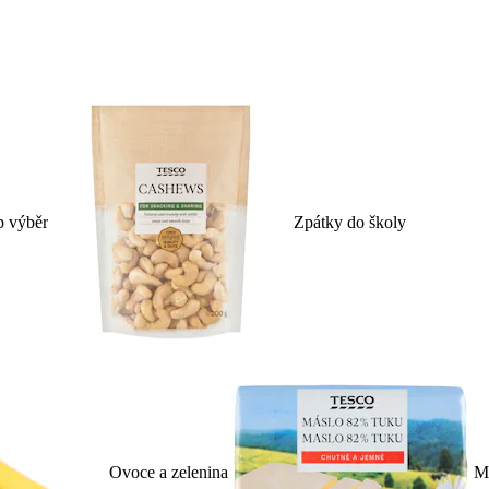
p výběr
Zpátky do školy
Ovoce a zelenina
Ml