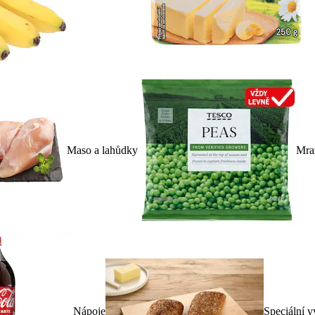
Maso a lahůdky
Mra
Nápoje
Speciální v