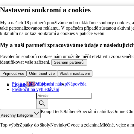
Nastavení soukromí a cookies
My a našich 18 partnerů používáme nebo ukládáme soubory cookies, ab
také personalizovanou reklamu. V opačném případě zůstanou aktivní j
kliknutím na odkaz Soukromí a cookies v patičce webu.
My a naši partneři zpracováváme údaje z následující
Povolením souborů cookies nám umožníte měřit efektivitu zobrazeného o
identifikovat vaše zařízení.
Seznam partnerů.
Přijmout vše
Odmítnout vše
Vlastní nastavení
Přejít na hlavní obsah
Můj první nákup
Nápověda
English
Přeskočit na vyhledávání
Koupit teď
Oblíbené
Speciální nabídky
Online Clu
Všechny kategorie
Top výběr
Zpátky do školy
Novinky
Ovoce a zelenina
Mléčné, vejce a m