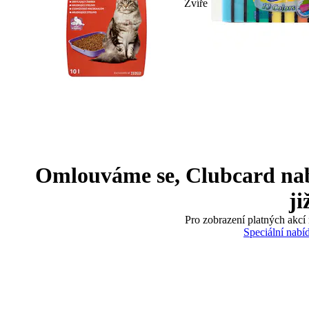
Zvíře
Omlouváme se, Clubcard nabíd
ji
Pro zobrazení platných akcí 
Speciální nabí