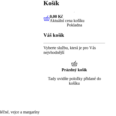
Košík
0,00 Kč
Aktuální cena košíku
0,00 Kč
Aktuální cena košíku
Pokladna
Váš košík
Vyberte službu, která je pro Vás
nejvhodnější
Prázdný košík
Tady uvidíte položky přidané do
košíku
éčné, vejce a margaríny