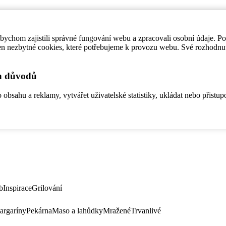
ychom zajistili správné fungování webu a zpracovali osobní údaje. P
en nezbytné cookies, které potřebujeme k provozu webu. Své rozhodnu
ch důvodů
bsahu a reklamy, vytvářet uživatelské statistiky, ukládat nebo přistup
b
Inspirace
Grilování
argaríny
Pekárna
Maso a lahůdky
Mražené
Trvanlivé