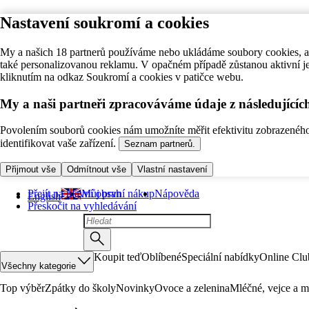
Nastavení soukromí a cookies
My a našich 18 partnerů používáme nebo ukládáme soubory cookies, ab
také personalizovanou reklamu. V opačném případě zůstanou aktivní j
kliknutím na odkaz Soukromí a cookies v patičce webu.
My a naši partneři zpracováváme údaje z následující
Povolením souborů cookies nám umožníte měřit efektivitu zobrazeného o
identifikovat vaše zařízení.
Seznam partnerů.
Přijmout vše
Odmítnout vše
Vlastní nastavení
Přejít na hlavní obsah
Můj první nákup
Nápověda
English
Přeskočit na vyhledávání
Koupit teď
Oblíbené
Speciální nabídky
Online Clu
Všechny kategorie
Top výběr
Zpátky do školy
Novinky
Ovoce a zelenina
Mléčné, vejce a m