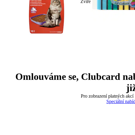
Zvíře
Omlouváme se, Clubcard nabíd
ji
Pro zobrazení platných akcí 
Speciální nabí