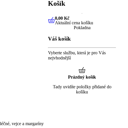
Košík
0,00 Kč
Aktuální cena košíku
0,00 Kč
Aktuální cena košíku
Pokladna
Váš košík
Vyberte službu, která je pro Vás
nejvhodnější
Prázdný košík
Tady uvidíte položky přidané do
košíku
éčné, vejce a margaríny