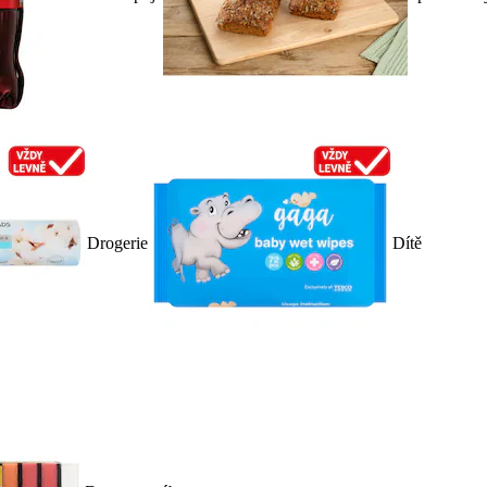
Drogerie
Dítě