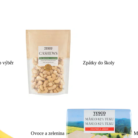
p výběr
Zpátky do školy
Ovoce a zelenina
Ml