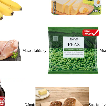
Maso a lahůdky
Mra
Nápoje
Speciální v