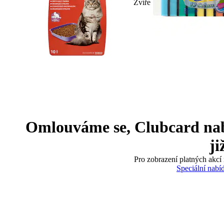
Zvíře
Omlouváme se, Clubcard nabíd
ji
Pro zobrazení platných akcí 
Speciální nabí