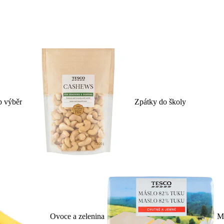
p výběr
Zpátky do školy
Ovoce a zelenina
Ml