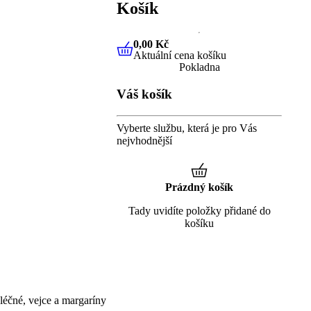
Košík
0,00 Kč
Aktuální cena košíku
0,00 Kč
Aktuální cena košíku
Pokladna
Váš košík
Vyberte službu, která je pro Vás
nejvhodnější
Prázdný košík
Tady uvidíte položky přidané do
košíku
éčné, vejce a margaríny