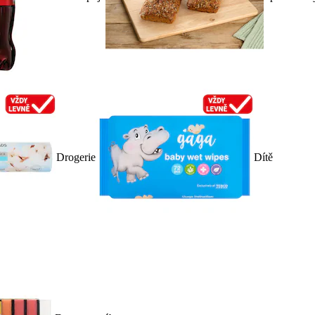
Drogerie
Dítě