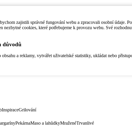
ychom zajistili správné fungování webu a zpracovali osobní údaje. P
en nezbytné cookies, které potřebujeme k provozu webu. Své rozhodnu
ch důvodů
bsahu a reklamy, vytvářet uživatelské statistiky, ukládat nebo přistup
b
Inspirace
Grilování
argaríny
Pekárna
Maso a lahůdky
Mražené
Trvanlivé