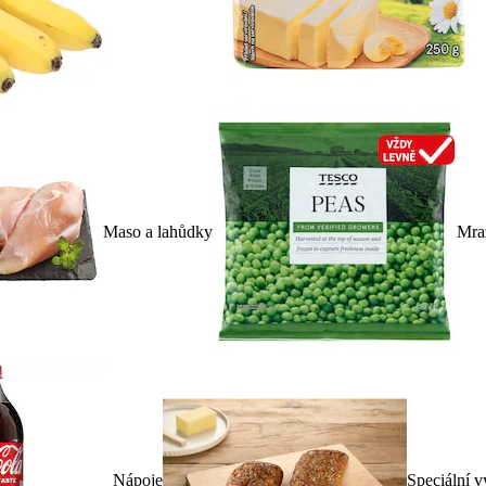
Maso a lahůdky
Mra
Nápoje
Speciální v