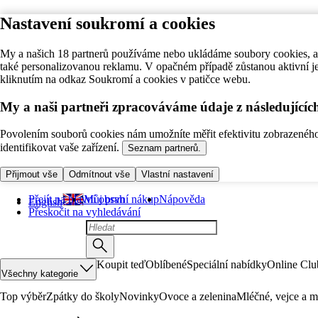
Nastavení soukromí a cookies
My a našich 18 partnerů používáme nebo ukládáme soubory cookies, ab
také personalizovanou reklamu. V opačném případě zůstanou aktivní j
kliknutím na odkaz Soukromí a cookies v patičce webu.
My a naši partneři zpracováváme údaje z následující
Povolením souborů cookies nám umožníte měřit efektivitu zobrazeného o
identifikovat vaše zařízení.
Seznam partnerů.
Přijmout vše
Odmítnout vše
Vlastní nastavení
Přejít na hlavní obsah
Můj první nákup
Nápověda
English
Přeskočit na vyhledávání
Koupit teď
Oblíbené
Speciální nabídky
Online Clu
Všechny kategorie
Top výběr
Zpátky do školy
Novinky
Ovoce a zelenina
Mléčné, vejce a m