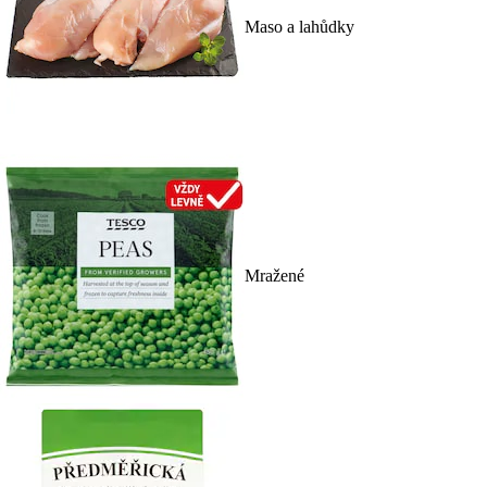
Maso a lahůdky
Mražené