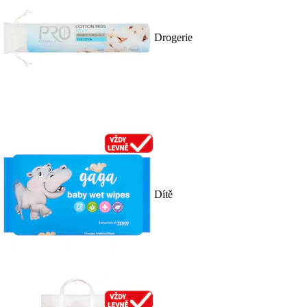
Drogerie
Dítě