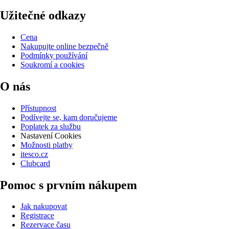
Užitečné odkazy
Cena
Nakupujte online bezpečně
Podmínky používání
Soukromí a cookies
O nás
Přístupnost
Podívejte se, kam doručujeme
Poplatek za službu
Nastavení Cookies
Možnosti platby
itesco.cz
Clubcard
Pomoc s prvním nákupem
Jak nakupovat
Registrace
Rezervace času