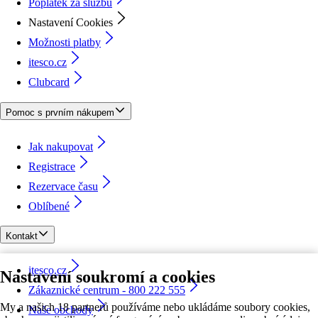
Poplatek za službu
Nastavení Cookies
Možnosti platby
itesco.cz
Clubcard
Pomoc s prvním nákupem
Jak nakupovat
Registrace
Rezervace času
Oblíbené
Kontakt
itesco.cz
Nastavení soukromí a cookies
Zákaznické centrum - 800 222 555
My a našich 18 partnerů používáme nebo ukládáme soubory cookies,
Naše obchody