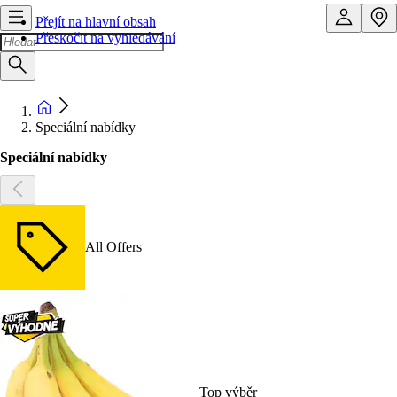
Přejít na hlavní obsah
Přeskočit na vyhledávání
Speciální nabídky
Speciální nabídky
All Offers
Top výběr