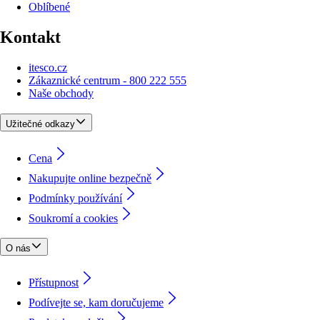
Oblíbené
Kontakt
itesco.cz
Zákaznické centrum - 800 222 555
Naše obchody
Užitečné odkazy
Cena
Nakupujte online bezpečně
Podmínky používání
Soukromí a cookies
O nás
Přístupnost
Podívejte se, kam doručujeme