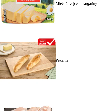
Mléčné, vejce a margaríny
Pekárna