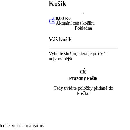
Košík
0,00 Kč
Aktuální cena košíku
0,00 Kč
Aktuální cena košíku
Pokladna
Váš košík
Vyberte službu, která je pro Vás
nejvhodnější
Prázdný košík
Tady uvidíte položky přidané do
košíku
éčné, vejce a margaríny