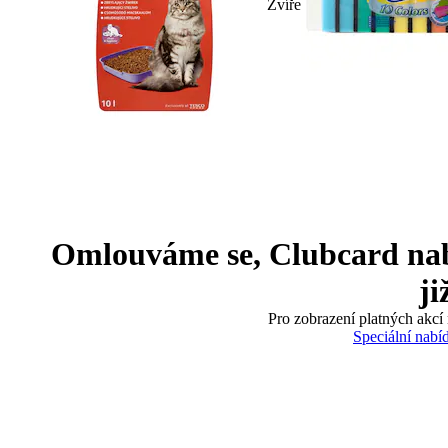
Zvíře
Omlouváme se, Clubcard nabíd
ji
Pro zobrazení platných akcí 
Speciální nabí