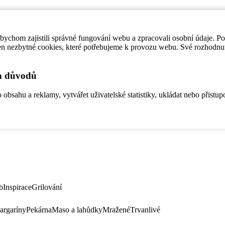
ychom zajistili správné fungování webu a zpracovali osobní údaje. P
en nezbytné cookies, které potřebujeme k provozu webu. Své rozhodnu
ch důvodů
bsahu a reklamy, vytvářet uživatelské statistiky, ukládat nebo přistup
b
Inspirace
Grilování
argaríny
Pekárna
Maso a lahůdky
Mražené
Trvanlivé