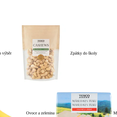
p výběr
Zpátky do školy
Ovoce a zelenina
Ml