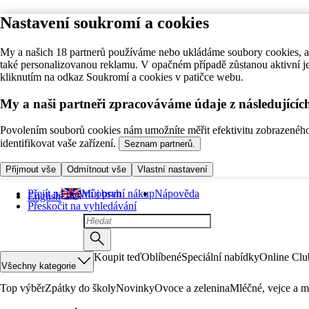
Nastavení soukromí a cookies
My a našich 18 partnerů používáme nebo ukládáme soubory cookies, ab
také personalizovanou reklamu. V opačném případě zůstanou aktivní j
kliknutím na odkaz Soukromí a cookies v patičce webu.
My a naši partneři zpracováváme údaje z následující
Povolením souborů cookies nám umožníte měřit efektivitu zobrazeného o
identifikovat vaše zařízení.
Seznam partnerů.
Přijmout vše
Odmítnout vše
Vlastní nastavení
Přejít na hlavní obsah
Můj první nákup
Nápověda
English
Přeskočit na vyhledávání
Koupit teď
Oblíbené
Speciální nabídky
Online Clu
Všechny kategorie
Top výběr
Zpátky do školy
Novinky
Ovoce a zelenina
Mléčné, vejce a m