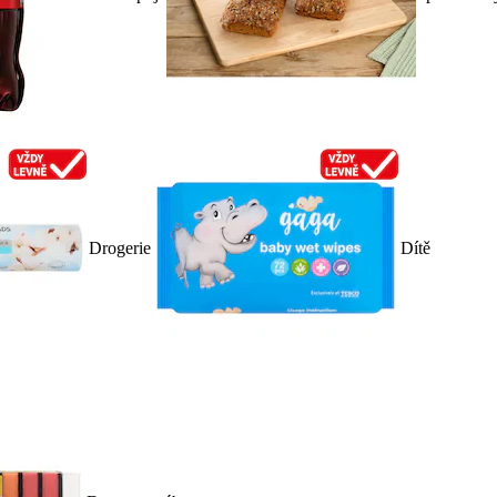
Drogerie
Dítě