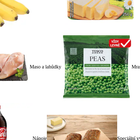
Maso a lahůdky
Mra
Nápoje
Speciální v