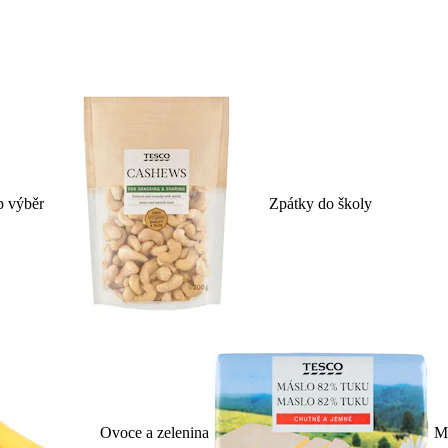
p výběr
Zpátky do školy
Ovoce a zelenina
Ml