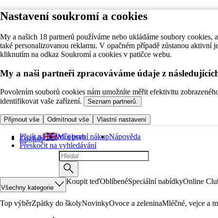
Nastavení soukromí a cookies
My a našich 18 partnerů používáme nebo ukládáme soubory cookies, ab
také personalizovanou reklamu. V opačném případě zůstanou aktivní j
kliknutím na odkaz Soukromí a cookies v patičce webu.
My a naši partneři zpracováváme údaje z následující
Povolením souborů cookies nám umožníte měřit efektivitu zobrazeného o
identifikovat vaše zařízení.
Seznam partnerů.
Přijmout vše
Odmítnout vše
Vlastní nastavení
Přejít na hlavní obsah
Můj první nákup
Nápověda
English
Přeskočit na vyhledávání
Koupit teď
Oblíbené
Speciální nabídky
Online Clu
Všechny kategorie
Top výběr
Zpátky do školy
Novinky
Ovoce a zelenina
Mléčné, vejce a m