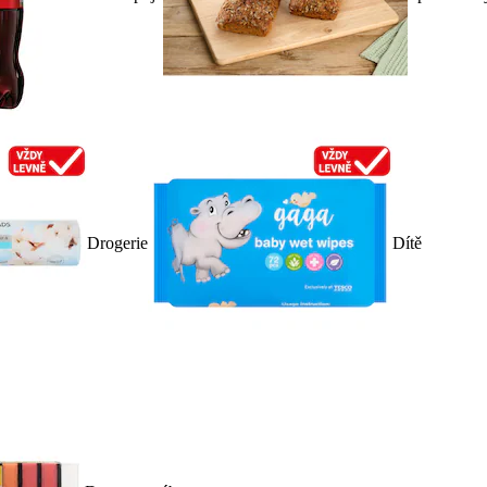
Drogerie
Dítě