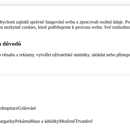
ychom zajistili správné fungování webu a zpracovali osobní údaje. P
en nezbytné cookies, které potřebujeme k provozu webu. Své rozhodnu
ch důvodů
bsahu a reklamy, vytvářet uživatelské statistiky, ukládat nebo přistup
b
Inspirace
Grilování
argaríny
Pekárna
Maso a lahůdky
Mražené
Trvanlivé