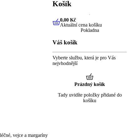
Košík
0,00 Kč
Aktuální cena košíku
0,00 Kč
Aktuální cena košíku
Pokladna
Váš košík
Vyberte službu, která je pro Vás
nejvhodnější
Prázdný košík
Tady uvidíte položky přidané do
košíku
éčné, vejce a margaríny