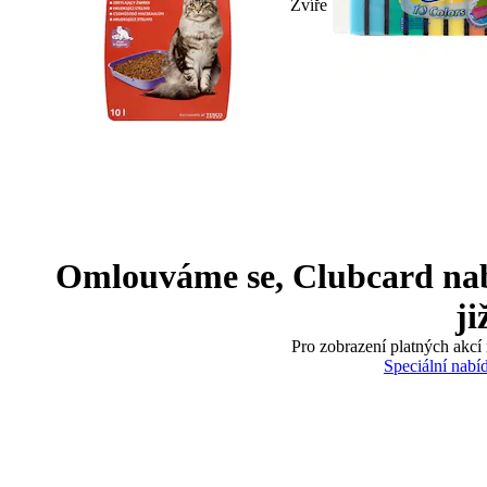
Zvíře
Omlouváme se, Clubcard nabíd
ji
Pro zobrazení platných akcí 
Speciální nabí