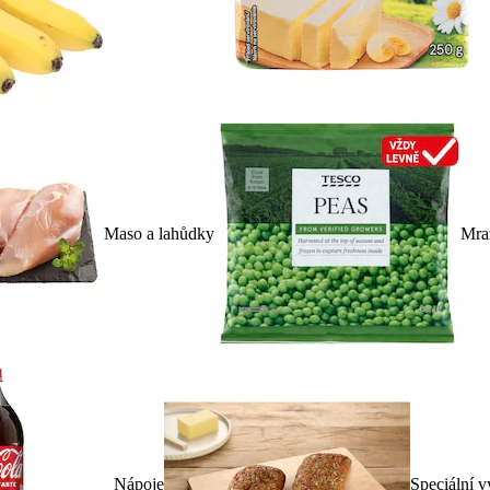
Maso a lahůdky
Mra
Nápoje
Speciální v