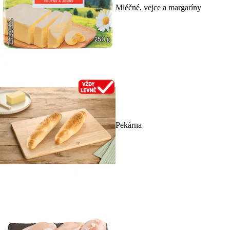
Mléčné, vejce a margaríny
Pekárna