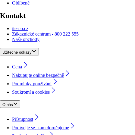
Oblíbené
Kontakt
itesco.cz
Zákaznické centrum - 800 222 555
Naše obchody
Užitečné odkazy
Cena
Nakupujte online bezpečně
Podmínky používání
Soukromí a cookies
O nás
Přístupnost
Podívejte se, kam doručujeme