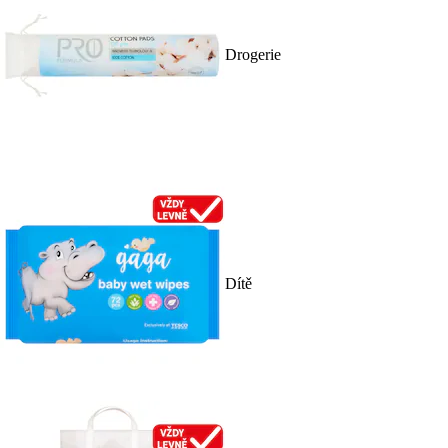
Drogerie
Dítě