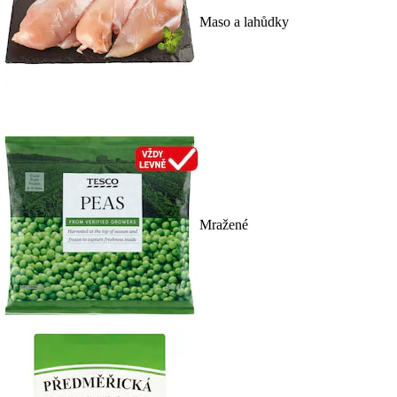
Maso a lahůdky
Mražené