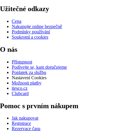
Užitečné odkazy
Cena
Nakupujte online bezpečně
Podmínky používání
Soukromí a cookies
O nás
Přístupnost
Podívejte se, kam doručujeme
Poplatek za službu
Nastavení Cookies
Možnosti platby
itesco.cz
Clubcard
Pomoc s prvním nákupem
Jak nakupovat
Registrace
Rezervace času