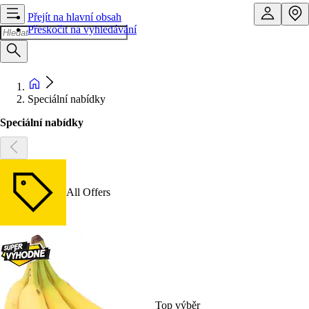
Přejít na hlavní obsah
Přeskočit na vyhledávání
Speciální nabídky
Speciální nabídky
All Offers
Top výběr