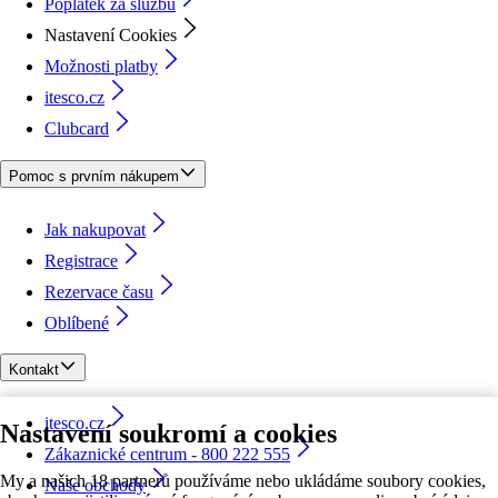
Poplatek za službu
Nastavení Cookies
Možnosti platby
itesco.cz
Clubcard
Pomoc s prvním nákupem
Jak nakupovat
Registrace
Rezervace času
Oblíbené
Kontakt
itesco.cz
Nastavení soukromí a cookies
Zákaznické centrum - 800 222 555
My a našich 18 partnerů používáme nebo ukládáme soubory cookies,
Naše obchody