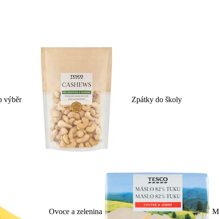
p výběr
Zpátky do školy
Ovoce a zelenina
Ml