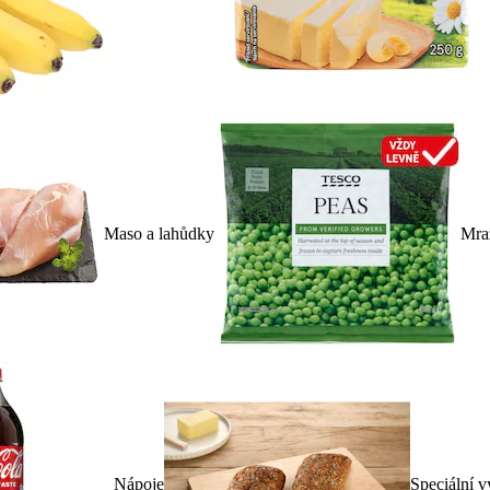
Maso a lahůdky
Mra
Nápoje
Speciální v