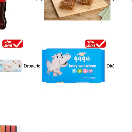
Drogerie
Dítě