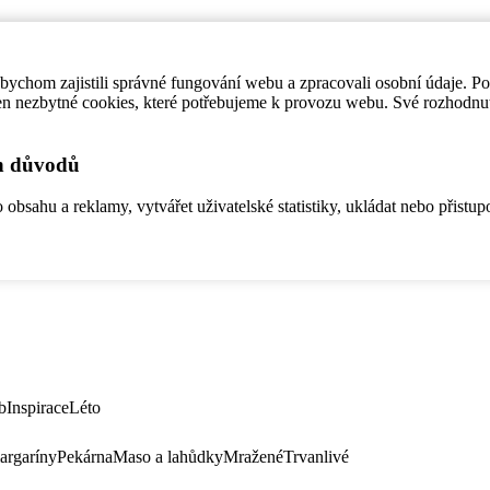
ychom zajistili správné fungování webu a zpracovali osobní údaje. P
en nezbytné cookies, které potřebujeme k provozu webu. Své rozhodnu
ch důvodů
bsahu a reklamy, vytvářet uživatelské statistiky, ukládat nebo přistup
b
Inspirace
Léto
argaríny
Pekárna
Maso a lahůdky
Mražené
Trvanlivé