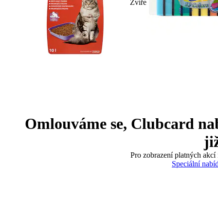
Zvíře
Omlouváme se, Clubcard nabíd
ji
Pro zobrazení platných akcí 
Speciální nabí