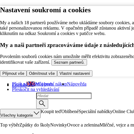
Nastavení soukromí a cookies
My a našich 18 partnerů používáme nebo ukládáme soubory cookies, ab
také personalizovanou reklamu. V opačném případě zůstanou aktivní j
kliknutím na odkaz Soukromí a cookies v patičce webu.
My a naši partneři zpracováváme údaje z následující
Povolením souborů cookies nám umožníte měřit efektivitu zobrazeného o
identifikovat vaše zařízení.
Seznam partnerů.
Přijmout vše
Odmítnout vše
Vlastní nastavení
Přejít na hlavní obsah
Můj první nákup
Nápověda
English
Přeskočit na vyhledávání
Koupit teď
Oblíbené
Speciální nabídky
Online Clu
Všechny kategorie
Top výběr
Zpátky do školy
Novinky
Ovoce a zelenina
Mléčné, vejce a m