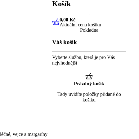
Košík
0,00 Kč
Aktuální cena košíku
0,00 Kč
Aktuální cena košíku
Pokladna
Váš košík
Vyberte službu, která je pro Vás
nejvhodnější
Prázdný košík
Tady uvidíte položky přidané do
košíku
éčné, vejce a margaríny