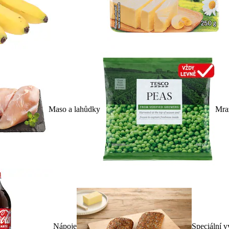
Maso a lahůdky
Mra
Nápoje
Speciální v