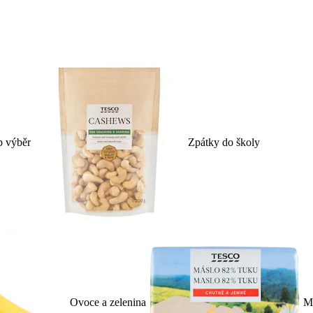
p výběr
Zpátky do školy
Ovoce a zelenina
Ml