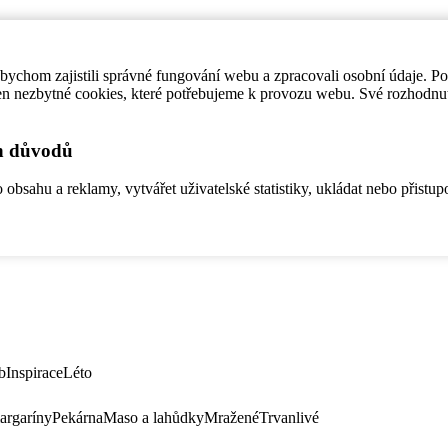
ychom zajistili správné fungování webu a zpracovali osobní údaje. P
en nezbytné cookies, které potřebujeme k provozu webu. Své rozhodnu
ch důvodů
bsahu a reklamy, vytvářet uživatelské statistiky, ukládat nebo přistup
b
Inspirace
Léto
argaríny
Pekárna
Maso a lahůdky
Mražené
Trvanlivé