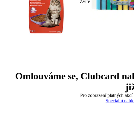
Zvíře
Omlouváme se, Clubcard nabíd
ji
Pro zobrazení platných akcí 
Speciální nabí