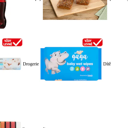
Drogerie
Dítě