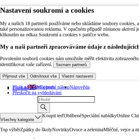
Nastavení soukromí a cookies
My a našich 18 partnerů používáme nebo ukládáme soubory cookies, ab
také personalizovanou reklamu. V opačném případě zůstanou aktivní j
kliknutím na odkaz Soukromí a cookies v patičce webu.
My a naši partneři zpracováváme údaje z následující
Povolením souborů cookies nám umožníte měřit efektivitu zobrazeného o
identifikovat vaše zařízení.
Seznam partnerů.
Přijmout vše
Odmítnout vše
Vlastní nastavení
Přejít na hlavní obsah
Můj první nákup
Nápověda
English
Přeskočit na vyhledávání
Koupit teď
Oblíbené
Speciální nabídky
Online Clu
Všechny kategorie
Top výběr
Zpátky do školy
Novinky
Ovoce a zelenina
Mléčné, vejce a m