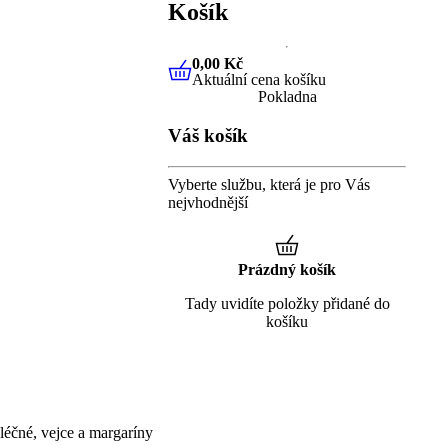
Košík
0,00 Kč
Aktuální cena košíku
0,00 Kč
Aktuální cena košíku
Pokladna
Váš košík
Vyberte službu, která je pro Vás
nejvhodnější
Prázdný košík
Tady uvidíte položky přidané do
košíku
éčné, vejce a margaríny