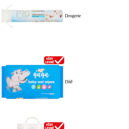
Drogerie
Dítě