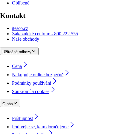
Oblíbené
Kontakt
itesco.cz
Zákaznické centrum - 800 222 555
Naše obchody
Užitečné odkazy
Cena
Nakupujte online bezpečně
Podmínky používání
Soukromí a cookies
O nás
Přístupnost
Podívejte se, kam doručujeme