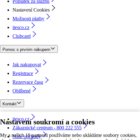
Poplatek za službu
Nastavení Cookies
Možnosti platby
itesco.cz
Clubcard
Pomoc s prvním nákupem
Jak nakupovat
Registrace
Rezervace času
Oblíbené
Kontakt
itesco.cz
Nastavení soukromí a cookies
Zákaznické centrum - 800 222 555
My a našich 18 partnerů používáme nebo ukládáme soubory cookies,
Naše obchody