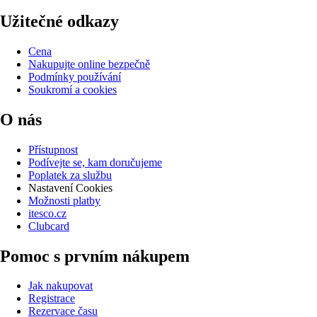
Užitečné odkazy
Cena
Nakupujte online bezpečně
Podmínky používání
Soukromí a cookies
O nás
Přístupnost
Podívejte se, kam doručujeme
Poplatek za službu
Nastavení Cookies
Možnosti platby
itesco.cz
Clubcard
Pomoc s prvním nákupem
Jak nakupovat
Registrace
Rezervace času