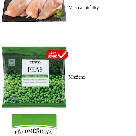
Maso a lahůdky
Mražené