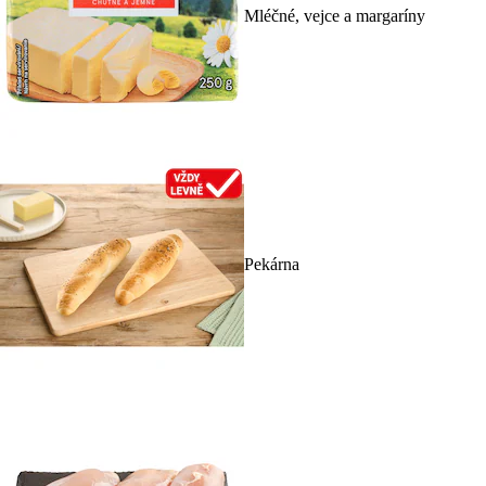
Mléčné, vejce a margaríny
Pekárna