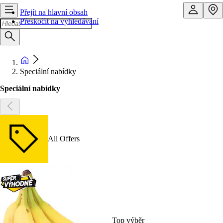
Přejít na hlavní obsah
Přeskočit na vyhledávání
Speciální nabídky
Speciální nabídky
All Offers
Top výběr