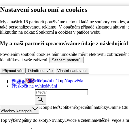
Nastavení soukromí a cookies
My a našich 18 partnerů používáme nebo ukládáme soubory cookies, ab
také personalizovanou reklamu. V opačném případě zůstanou aktivní j
kliknutím na odkaz Soukromí a cookies v patičce webu.
My a naši partneři zpracováváme údaje z následující
Povolením souborů cookies nám umožníte měřit efektivitu zobrazeného o
identifikovat vaše zařízení.
Seznam partnerů.
Přijmout vše
Odmítnout vše
Vlastní nastavení
Přejít na hlavní obsah
Můj první nákup
Nápověda
English
Přeskočit na vyhledávání
Koupit teď
Oblíbené
Speciální nabídky
Online Clu
Všechny kategorie
Top výběr
Zpátky do školy
Novinky
Ovoce a zelenina
Mléčné, vejce a m