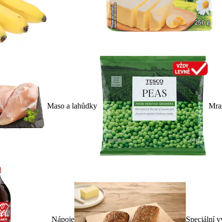
Maso a lahůdky
Mra
Nápoje
Speciální v