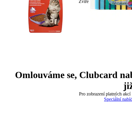
Zvíře
Omlouváme se, Clubcard nabíd
ji
Pro zobrazení platných akcí 
Speciální nabí