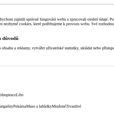
ychom zajistili správné fungování webu a zpracovali osobní údaje. P
en nezbytné cookies, které potřebujeme k provozu webu. Své rozhodnu
ch důvodů
bsahu a reklamy, vytvářet uživatelské statistiky, ukládat nebo přistup
b
Inspirace
Léto
argaríny
Pekárna
Maso a lahůdky
Mražené
Trvanlivé