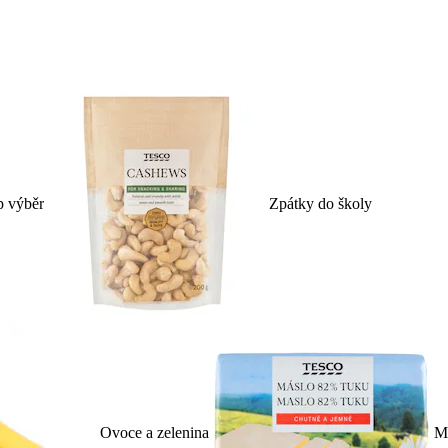
p výběr
Zpátky do školy
Ovoce a zelenina
Ml