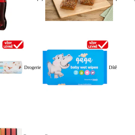
Drogerie
Dítě