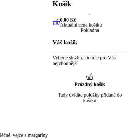
Košík
0,00 Kč
Aktuální cena košíku
0,00 Kč
Aktuální cena košíku
Pokladna
Váš košík
Vyberte službu, která je pro Vás
nejvhodnější
Prázdný košík
Tady uvidíte položky přidané do
košíku
éčné, vejce a margaríny