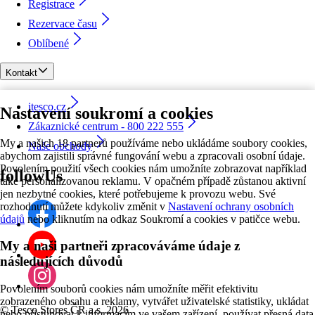
Registrace
Rezervace času
Oblíbené
Kontakt
itesco.cz
Nastavení soukromí a cookies
Zákaznické centrum - 800 222 555
My a našich 18 partnerů používáme nebo ukládáme soubory cookies,
Naše obchody
abychom zajistili správné fungování webu a zpracovali osobní údaje.
Povolením použití všech cookies nám umožníte zobrazovat například
followUs
také personalizovanou reklamu. V opačném případě zůstanou aktivní
jen nezbytné cookies, které potřebujeme k provozu webu. Své
rozhodnutí můžete kdykoliv změnit v
Nastavení ochrany osobních
údajů
nebo kliknutím na odkaz Soukromí a cookies v patičce webu.
My a naši partneři zpracováváme údaje z
následujících důvodů
Povolením souborů cookies nám umožníte měřit efektivitu
zobrazeného obsahu a reklamy, vytvářet uživatelské statistiky, ukládat
©
Tesco Stores ČR a.s. 2026
nebo přistupovat k informacím ve vašem zařízení, používat přesná data