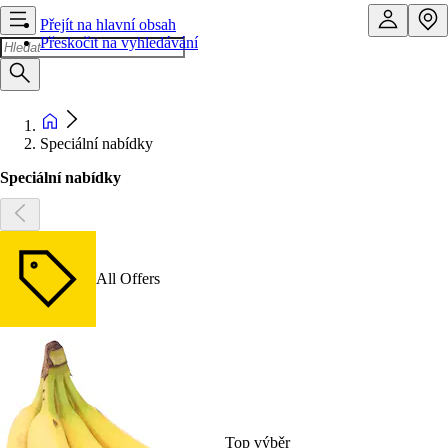
Přejít na hlavní obsah
Přeskočit na vyhledávání
Speciální nabídky
Speciální nabídky
All Offers
Top výběr