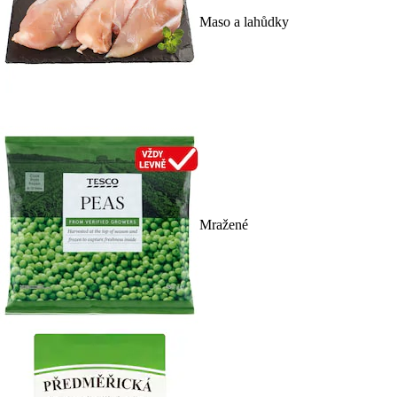
Maso a lahůdky
Mražené