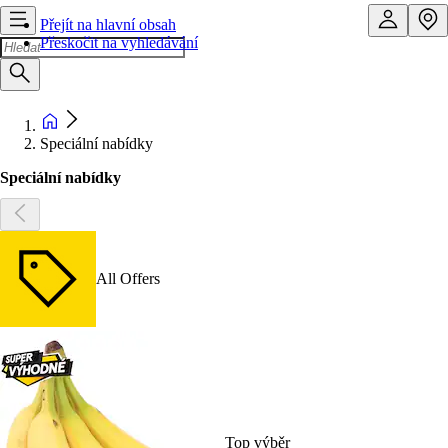
Přejít na hlavní obsah
Přeskočit na vyhledávání
Speciální nabídky
Speciální nabídky
All Offers
Top výběr