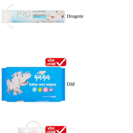
Drogerie
Dítě