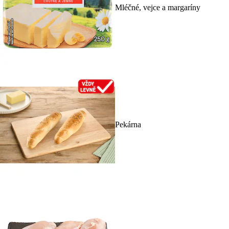
Mléčné, vejce a margaríny
Pekárna