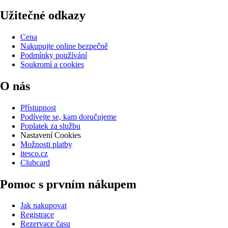
Užitečné odkazy
Cena
Nakupujte online bezpečně
Podmínky používání
Soukromí a cookies
O nás
Přístupnost
Podívejte se, kam doručujeme
Poplatek za službu
Nastavení Cookies
Možnosti platby
itesco.cz
Clubcard
Pomoc s prvním nákupem
Jak nakupovat
Registrace
Rezervace času