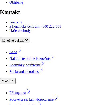
Oblíbené
Kontakt
itesco.cz
Zákaznické centrum - 800 222 555
Naše obchody
Užitečné odkazy
Cena
Nakupujte online bezpečně
Podmínky používání
Soukromí a cookies
O nás
Přístupnost
Podívejte se, kam doručujeme