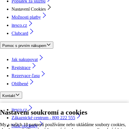
Poplatek za službu
Nastavení Cookies
Možnosti platby
itesco.cz
Clubcard
Pomoc s prvním nákupem
Jak nakupovat
Registrace
Rezervace času
Oblíbené
Kontakt
itesco.cz
Nastavení soukromí a cookies
Zákaznické centrum - 800 222 555
My a našich 18 partnerů používáme nebo ukládáme soubory cookies,
Naše obchody