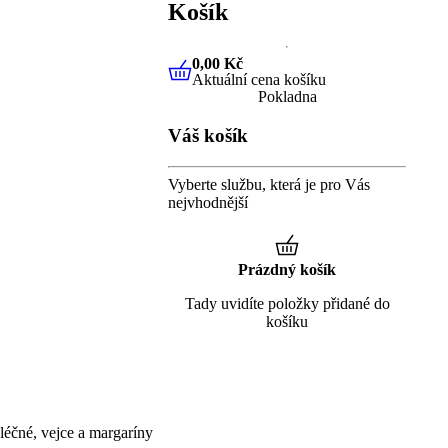
Košík
0,00 Kč
Aktuální cena košíku
0,00 Kč
Aktuální cena košíku
Pokladna
Váš košík
Vyberte službu, která je pro Vás
nejvhodnější
Prázdný košík
Tady uvidíte položky přidané do
košíku
éčné, vejce a margaríny