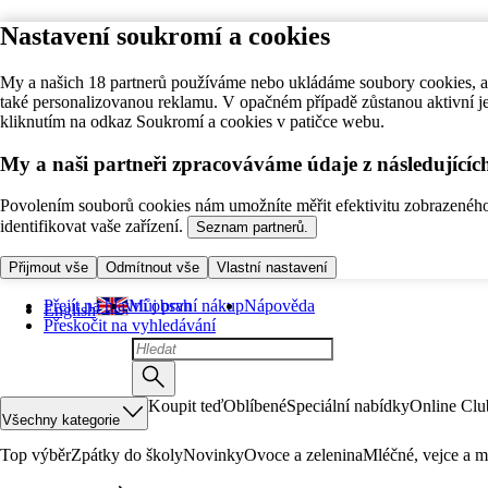
Nastavení soukromí a cookies
My a našich 18 partnerů používáme nebo ukládáme soubory cookies, ab
také personalizovanou reklamu. V opačném případě zůstanou aktivní j
kliknutím na odkaz Soukromí a cookies v patičce webu.
My a naši partneři zpracováváme údaje z následující
Povolením souborů cookies nám umožníte měřit efektivitu zobrazeného o
identifikovat vaše zařízení.
Seznam partnerů.
Přijmout vše
Odmítnout vše
Vlastní nastavení
Přejít na hlavní obsah
Můj první nákup
Nápověda
English
Přeskočit na vyhledávání
Koupit teď
Oblíbené
Speciální nabídky
Online Clu
Všechny kategorie
Top výběr
Zpátky do školy
Novinky
Ovoce a zelenina
Mléčné, vejce a m