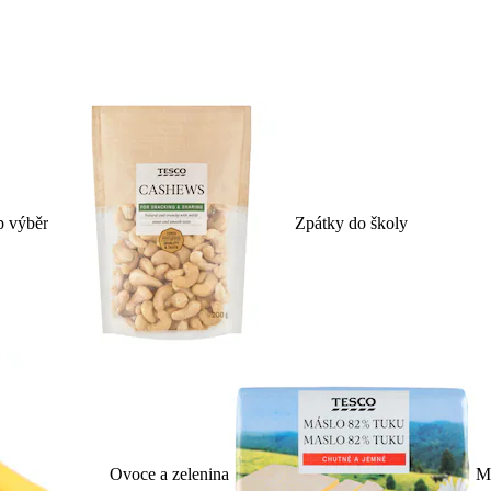
p výběr
Zpátky do školy
Ovoce a zelenina
Ml