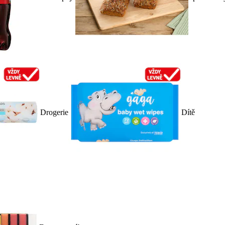
Drogerie
Dítě