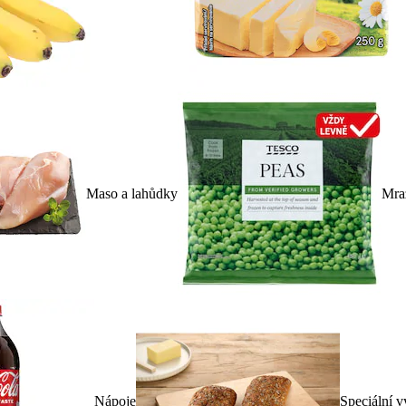
Maso a lahůdky
Mra
Nápoje
Speciální v