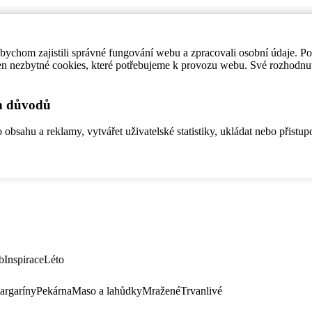
ychom zajistili správné fungování webu a zpracovali osobní údaje. P
en nezbytné cookies, které potřebujeme k provozu webu. Své rozhodnu
ch důvodů
bsahu a reklamy, vytvářet uživatelské statistiky, ukládat nebo přistup
b
Inspirace
Léto
argaríny
Pekárna
Maso a lahůdky
Mražené
Trvanlivé