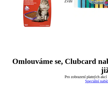
Zvíře
Omlouváme se, Clubcard nabíd
ji
Pro zobrazení platných akcí 
Speciální nabí