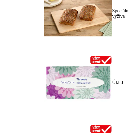
Speciální
výživa
Úklid