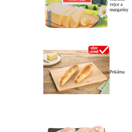
vejce a
margaríny
Pekárna