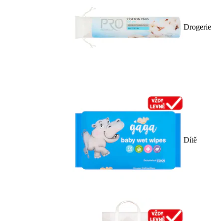
Drogerie
Dítě