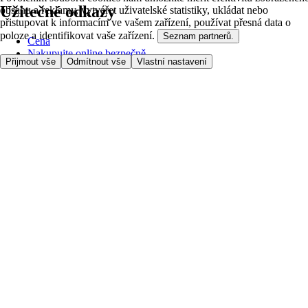
Užitečné odkazy
obsahu a reklamy, vytvářet uživatelské statistiky, ukládat nebo
přistupovat k informacím ve vašem zařízení, používat přesná data o
poloze a identifikovat vaše zařízení.
Seznam partnerů.
Cena
Nakupujte online bezpečně
Přijmout vše
Odmítnout vše
Vlastní nastavení
Podmínky používání
Soukromí a cookies
O nás
Přístupnost
Podívejte se, kam doručujeme
Poplatek za službu
Nastavení Cookies
Možnosti platby
itesco.cz
Clubcard
Pomoc s prvním nákupem
Jak nakupovat
Registrace
Rezervace času
Oblíbené