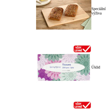
Speciální
výživa
Úklid