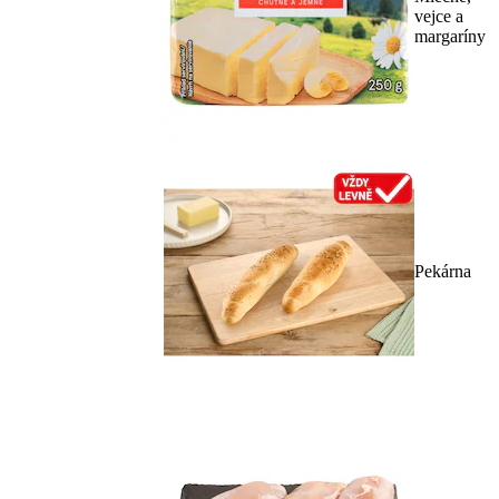
vejce a
margaríny
Pekárna