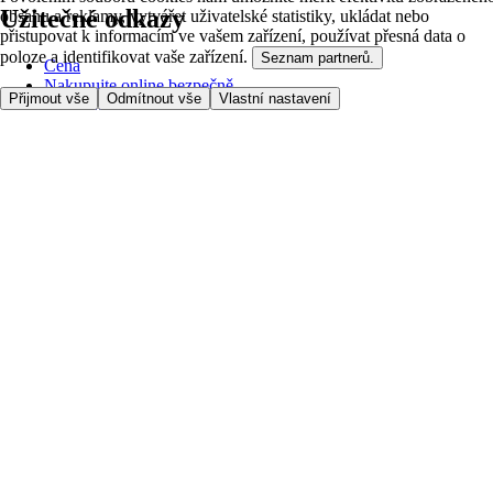
Užitečné odkazy
obsahu a reklamy, vytvářet uživatelské statistiky, ukládat nebo
přistupovat k informacím ve vašem zařízení, používat přesná data o
poloze a identifikovat vaše zařízení.
Seznam partnerů.
Cena
Nakupujte online bezpečně
Přijmout vše
Odmítnout vše
Vlastní nastavení
Podmínky používání
Soukromí a cookies
O nás
Přístupnost
Podívejte se, kam doručujeme
Poplatek za službu
Nastavení Cookies
Možnosti platby
itesco.cz
Clubcard
Pomoc s prvním nákupem
Jak nakupovat
Registrace
Rezervace času
Oblíbené