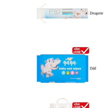
Drogerie
Dítě