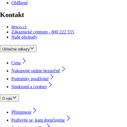
Oblíbené
Kontakt
itesco.cz
Zákaznické centrum - 800 222 555
Naše obchody
Užitečné odkazy
Cena
Nakupujte online bezpečně
Podmínky používání
Soukromí a cookies
O nás
Přístupnost
Podívejte se, kam doručujeme