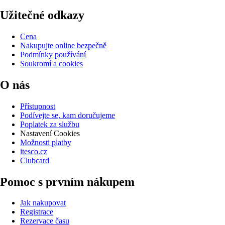
Užitečné odkazy
Cena
Nakupujte online bezpečně
Podmínky používání
Soukromí a cookies
O nás
Přístupnost
Podívejte se, kam doručujeme
Poplatek za službu
Nastavení Cookies
Možnosti platby
itesco.cz
Clubcard
Pomoc s prvním nákupem
Jak nakupovat
Registrace
Rezervace času