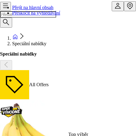
Přejít na hlavní obsah
Přeskočit na vyhledávání
Speciální nabídky
Speciální nabídky
All Offers
Top výběr