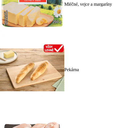
Mléčné, vejce a margaríny
Pekárna