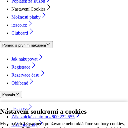
Poplatek za službu
Nastavení Cookies
Možnosti platby
itesco.cz
Clubcard
Pomoc s prvním nákupem
Jak nakupovat
Registrace
Rezervace času
Oblíbené
Kontakt
itesco.cz
Nastavení soukromí a cookies
Zákaznické centrum - 800 222 555
My a našich 18 partnerů používáme nebo ukládáme soubory cookies,
Naše obchody