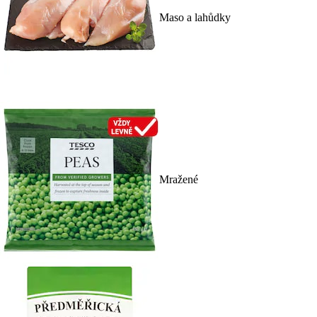
Maso a lahůdky
Mražené