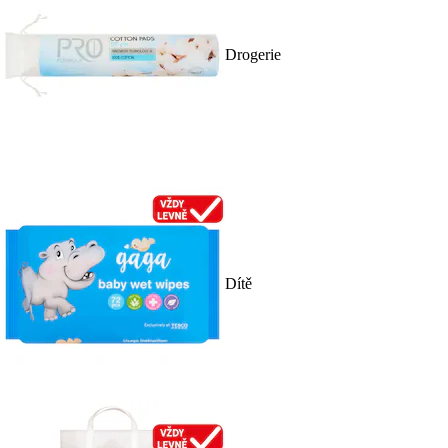
Drogerie
Dítě