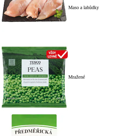
Maso a lahůdky
Mražené