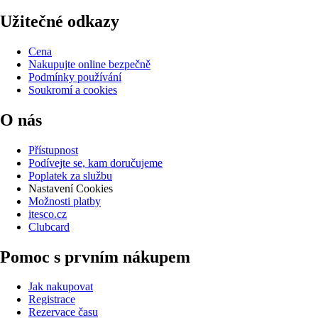
Užitečné odkazy
Cena
Nakupujte online bezpečně
Podmínky používání
Soukromí a cookies
O nás
Přístupnost
Podívejte se, kam doručujeme
Poplatek za službu
Nastavení Cookies
Možnosti platby
itesco.cz
Clubcard
Pomoc s prvním nákupem
Jak nakupovat
Registrace
Rezervace času