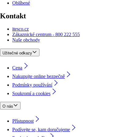
Oblíbené
Kontakt
itesco.cz
Zákaznické centrum - 800 222 555
Naše obchody
Užitečné odkazy
Cena
Nakupujte online bezpečně
Podmínky používání
Soukromí a cookies
O nás
Přístupnost
Podívejte se, kam doručujeme