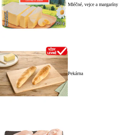
Mléčné, vejce a margaríny
Pekárna