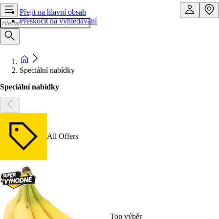
Přejít na hlavní obsah
Přeskočit na vyhledávání
Speciální nabídky
Speciální nabídky
All Offers
Top výběr