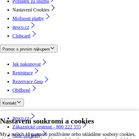
Poplatek za službu
Nastavení Cookies
Možnosti platby
itesco.cz
Clubcard
Pomoc s prvním nákupem
Jak nakupovat
Registrace
Rezervace času
Oblíbené
Kontakt
itesco.cz
Nastavení soukromí a cookies
Zákaznické centrum - 800 222 555
My a našich 18 partnerů používáme nebo ukládáme soubory cookies,
Naše obchody