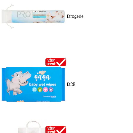
Drogerie
Dítě