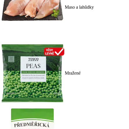
Maso a lahůdky
Mražené