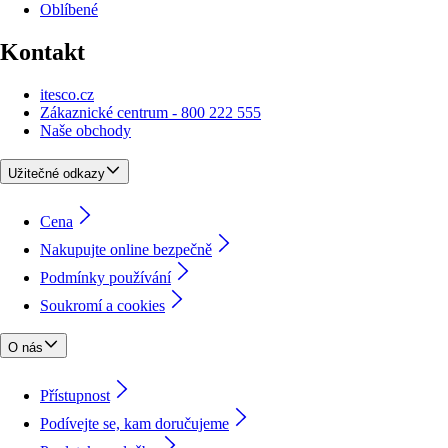
Oblíbené
Kontakt
itesco.cz
Zákaznické centrum - 800 222 555
Naše obchody
Užitečné odkazy
Cena
Nakupujte online bezpečně
Podmínky používání
Soukromí a cookies
O nás
Přístupnost
Podívejte se, kam doručujeme