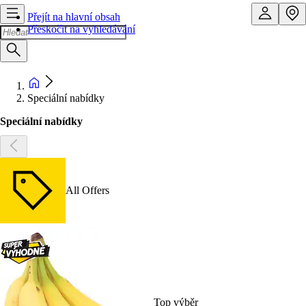
Přejít na hlavní obsah
Přeskočit na vyhledávání
Speciální nabídky
Speciální nabídky
All Offers
Top výběr