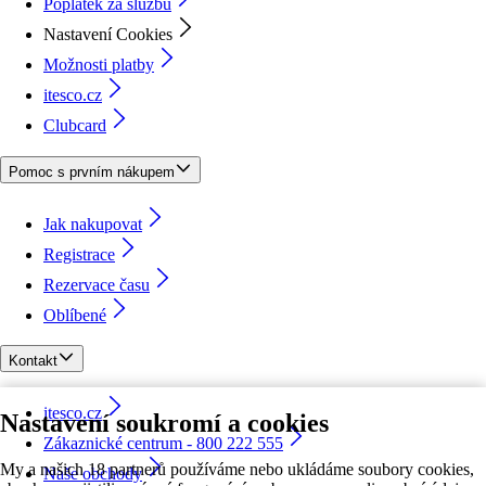
Poplatek za službu
Nastavení Cookies
Možnosti platby
itesco.cz
Clubcard
Pomoc s prvním nákupem
Jak nakupovat
Registrace
Rezervace času
Oblíbené
Kontakt
itesco.cz
Nastavení soukromí a cookies
Zákaznické centrum - 800 222 555
My a našich 18 partnerů používáme nebo ukládáme soubory cookies,
Naše obchody