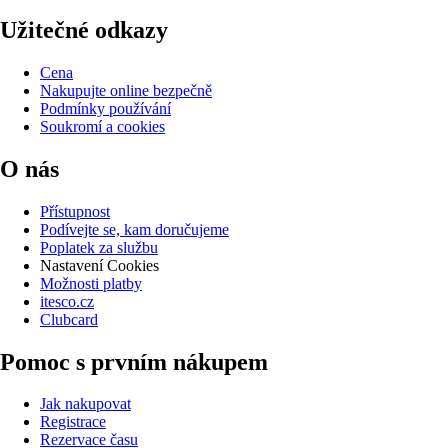
Užitečné odkazy
Cena
Nakupujte online bezpečně
Podmínky používání
Soukromí a cookies
O nás
Přístupnost
Podívejte se, kam doručujeme
Poplatek za službu
Nastavení Cookies
Možnosti platby
itesco.cz
Clubcard
Pomoc s prvním nákupem
Jak nakupovat
Registrace
Rezervace času