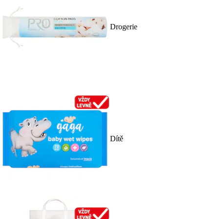
Drogerie
Dítě