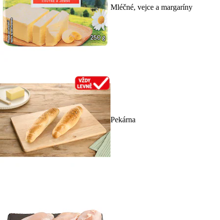
Mléčné, vejce a margaríny
Pekárna