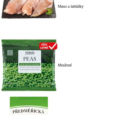
Maso a lahůdky
Mražené