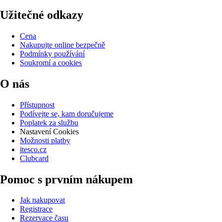
Užitečné odkazy
Cena
Nakupujte online bezpečně
Podmínky používání
Soukromí a cookies
O nás
Přístupnost
Podívejte se, kam doručujeme
Poplatek za službu
Nastavení Cookies
Možnosti platby
itesco.cz
Clubcard
Pomoc s prvním nákupem
Jak nakupovat
Registrace
Rezervace času