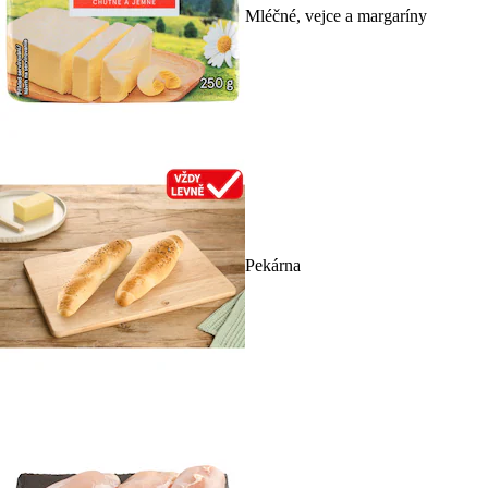
Mléčné, vejce a margaríny
Pekárna