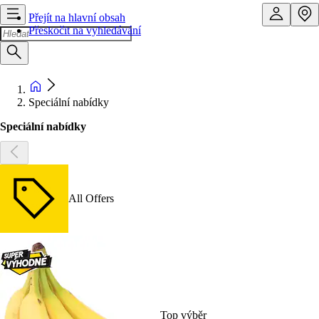
Přejít na hlavní obsah
Přeskočit na vyhledávání
Speciální nabídky
Speciální nabídky
All Offers
Top výběr