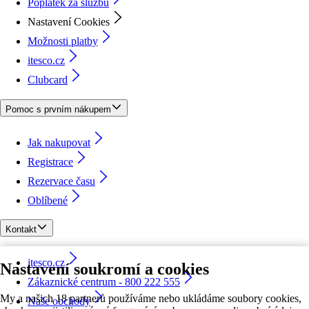
Poplatek za službu
Nastavení Cookies
Možnosti platby
itesco.cz
Clubcard
Pomoc s prvním nákupem
Jak nakupovat
Registrace
Rezervace času
Oblíbené
Kontakt
itesco.cz
Nastavení soukromí a cookies
Zákaznické centrum - 800 222 555
My a našich 18 partnerů používáme nebo ukládáme soubory cookies,
Naše obchody