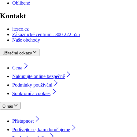
Oblíbené
Kontakt
itesco.cz
Zákaznické centrum - 800 222 555
Naše obchody
Užitečné odkazy
Cena
Nakupujte online bezpečně
Podmínky používání
Soukromí a cookies
O nás
Přístupnost
Podívejte se, kam doručujeme