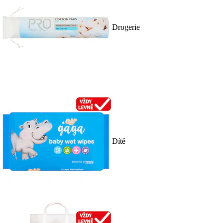
Drogerie
Dítě