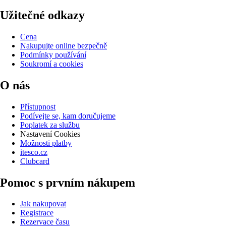
Užitečné odkazy
Cena
Nakupujte online bezpečně
Podmínky používání
Soukromí a cookies
O nás
Přístupnost
Podívejte se, kam doručujeme
Poplatek za službu
Nastavení Cookies
Možnosti platby
itesco.cz
Clubcard
Pomoc s prvním nákupem
Jak nakupovat
Registrace
Rezervace času