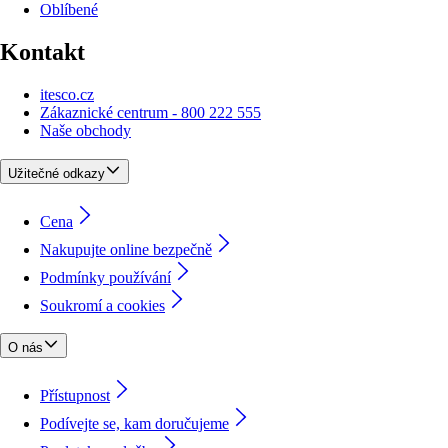
Oblíbené
Kontakt
itesco.cz
Zákaznické centrum - 800 222 555
Naše obchody
Užitečné odkazy
Cena
Nakupujte online bezpečně
Podmínky používání
Soukromí a cookies
O nás
Přístupnost
Podívejte se, kam doručujeme