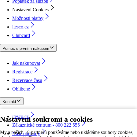
Poplatek za službu
Nastavení Cookies
Možnosti platby
itesco.cz
Clubcard
Pomoc s prvním nákupem
Jak nakupovat
Registrace
Rezervace času
Oblíbené
Kontakt
itesco.cz
Nastavení soukromí a cookies
Zákaznické centrum - 800 222 555
My a našich 18 partnerů používáme nebo ukládáme soubory cookies,
Naše obchody