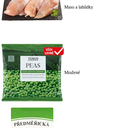
Maso a lahůdky
Mražené