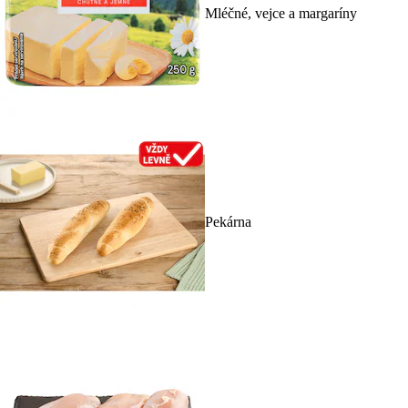
Mléčné, vejce a margaríny
Pekárna