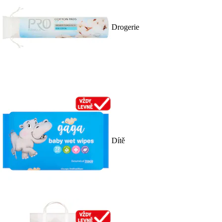
Drogerie
Dítě