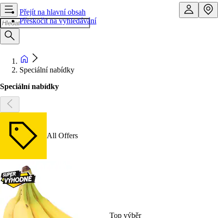
Přejít na hlavní obsah
Přeskočit na vyhledávání
Speciální nabídky
Speciální nabídky
All Offers
Top výběr