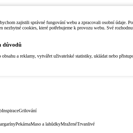
ychom zajistili správné fungování webu a zpracovali osobní údaje. P
en nezbytné cookies, které potřebujeme k provozu webu. Své rozhodnu
ch důvodů
bsahu a reklamy, vytvářet uživatelské statistiky, ukládat nebo přistup
b
Inspirace
Grilování
argaríny
Pekárna
Maso a lahůdky
Mražené
Trvanlivé