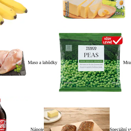
Maso a lahůdky
Mra
Nápoje
Speciální v