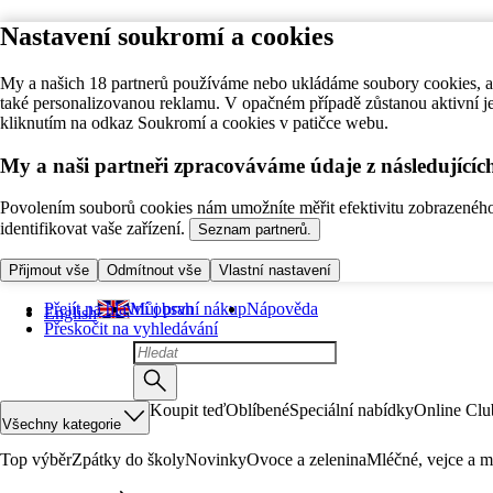
Nastavení soukromí a cookies
My a našich 18 partnerů používáme nebo ukládáme soubory cookies, ab
také personalizovanou reklamu. V opačném případě zůstanou aktivní j
kliknutím na odkaz Soukromí a cookies v patičce webu.
My a naši partneři zpracováváme údaje z následující
Povolením souborů cookies nám umožníte měřit efektivitu zobrazeného o
identifikovat vaše zařízení.
Seznam partnerů.
Přijmout vše
Odmítnout vše
Vlastní nastavení
Přejít na hlavní obsah
Můj první nákup
Nápověda
English
Přeskočit na vyhledávání
Koupit teď
Oblíbené
Speciální nabídky
Online Clu
Všechny kategorie
Top výběr
Zpátky do školy
Novinky
Ovoce a zelenina
Mléčné, vejce a m