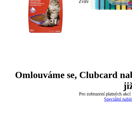
Zvíře
Omlouváme se, Clubcard nabíd
ji
Pro zobrazení platných akcí 
Speciální nabí