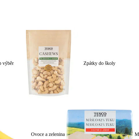
p výběr
Zpátky do školy
Ovoce a zelenina
Ml