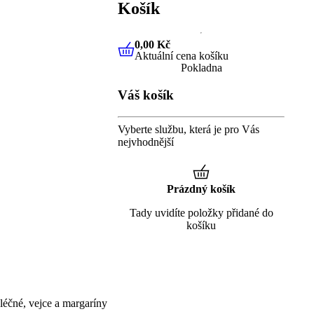
Košík
0,00 Kč
Aktuální cena košíku
0,00 Kč
Aktuální cena košíku
Pokladna
Váš košík
Vyberte službu, která je pro Vás
nejvhodnější
Prázdný košík
Tady uvidíte položky přidané do
košíku
éčné, vejce a margaríny