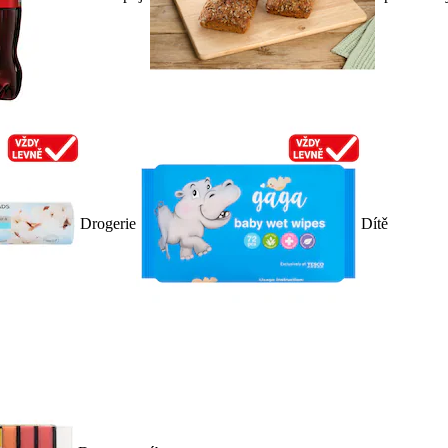
Drogerie
Dítě