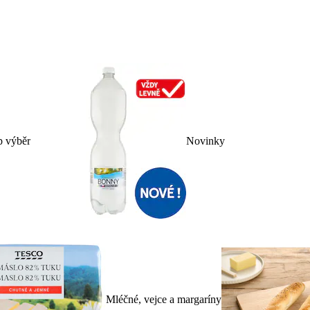
p výběr
Novinky
Mléčné, vejce a margaríny