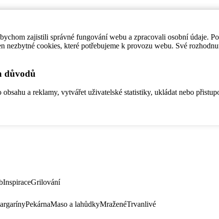
ychom zajistili správné fungování webu a zpracovali osobní údaje. P
en nezbytné cookies, které potřebujeme k provozu webu. Své rozhodnu
ch důvodů
bsahu a reklamy, vytvářet uživatelské statistiky, ukládat nebo přistup
b
Inspirace
Grilování
argaríny
Pekárna
Maso a lahůdky
Mražené
Trvanlivé