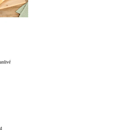
anlivé
d