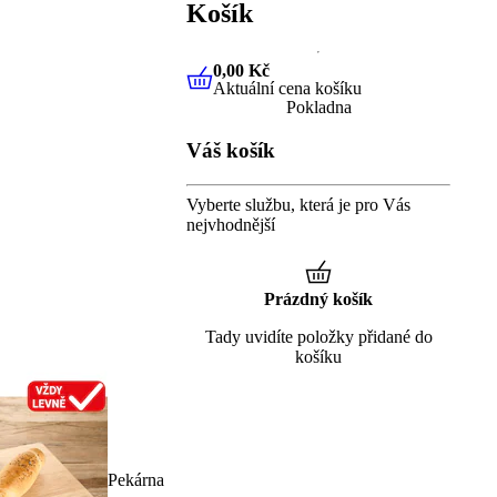
Košík
0,00 Kč
Aktuální cena košíku
0,00 Kč
Aktuální cena košíku
Pokladna
Váš košík
Vyberte službu, která je pro Vás
nejvhodnější
Prázdný košík
Tady uvidíte položky přidané do
košíku
Pekárna