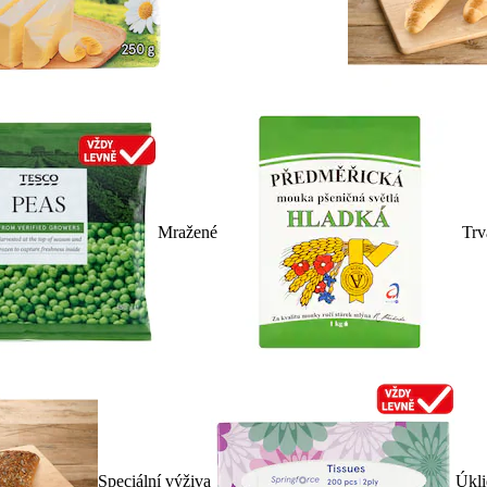
Mražené
Trv
Speciální výživa
Úkli