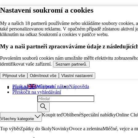
Nastavení soukromí a cookies
My a našich 18 partnerů používáme nebo ukládáme soubory cookies, ab
také personalizovanou reklamu. V opačném případě zůstanou aktivní j
kliknutím na odkaz Soukromí a cookies v patičce webu.
My a naši partneři zpracováváme údaje z následující
Povolením souborů cookies nám umožníte měřit efektivitu zobrazeného o
identifikovat vaše zařízení.
Seznam partnerů.
Přijmout vše
Odmítnout vše
Vlastní nastavení
Přejít na hlavní obsah
Můj první nákup
Nápověda
English
Přeskočit na vyhledávání
Koupit teď
Oblíbené
Speciální nabídky
Online Clu
Všechny kategorie
Top výběr
Zpátky do školy
Novinky
Ovoce a zelenina
Mléčné, vejce a m