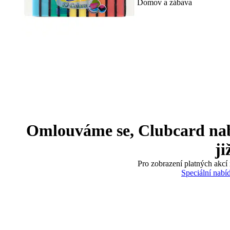
Domov a zábava
Omlouváme se, Clubcard nabíd
ji
Pro zobrazení platných akcí 
Speciální nabí