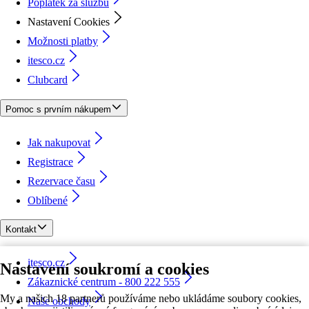
Poplatek za službu
Nastavení Cookies
Možnosti platby
itesco.cz
Clubcard
Pomoc s prvním nákupem
Jak nakupovat
Registrace
Rezervace času
Oblíbené
Kontakt
itesco.cz
Nastavení soukromí a cookies
Zákaznické centrum - 800 222 555
My a našich 18 partnerů používáme nebo ukládáme soubory cookies,
Naše obchody