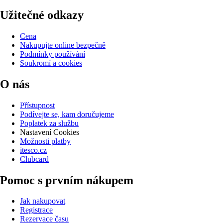
Užitečné odkazy
Cena
Nakupujte online bezpečně
Podmínky používání
Soukromí a cookies
O nás
Přístupnost
Podívejte se, kam doručujeme
Poplatek za službu
Nastavení Cookies
Možnosti platby
itesco.cz
Clubcard
Pomoc s prvním nákupem
Jak nakupovat
Registrace
Rezervace času