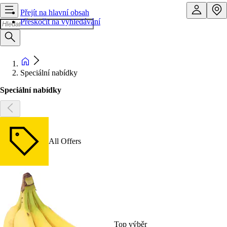
Přejít na hlavní obsah
Přeskočit na vyhledávání
Speciální nabídky
Speciální nabídky
All Offers
Top výběr