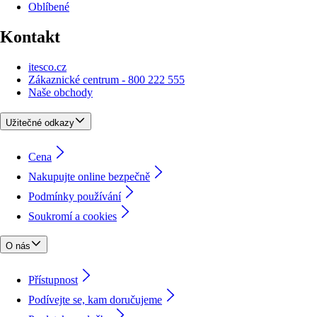
Oblíbené
Kontakt
itesco.cz
Zákaznické centrum - 800 222 555
Naše obchody
Užitečné odkazy
Cena
Nakupujte online bezpečně
Podmínky používání
Soukromí a cookies
O nás
Přístupnost
Podívejte se, kam doručujeme