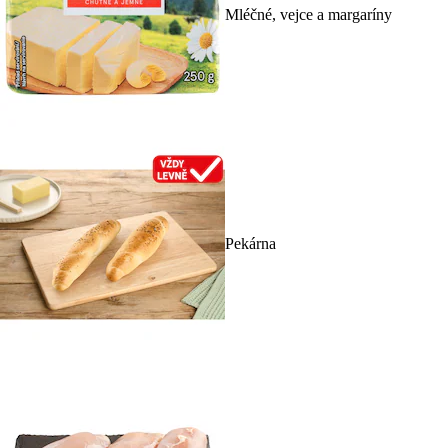
Mléčné, vejce a margaríny
Pekárna