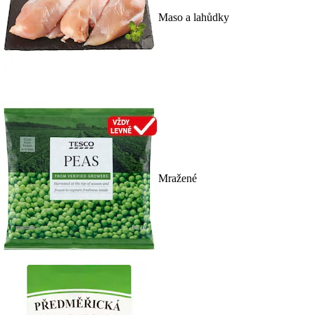
Maso a lahůdky
Mražené