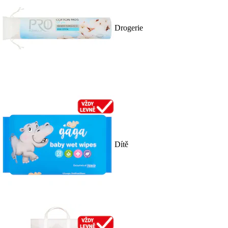
Drogerie
Dítě