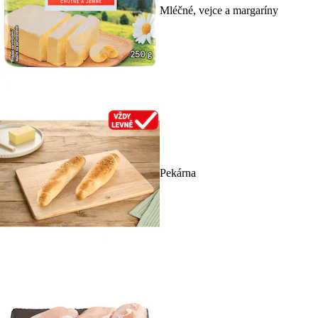
Mléčné, vejce a margaríny
Pekárna