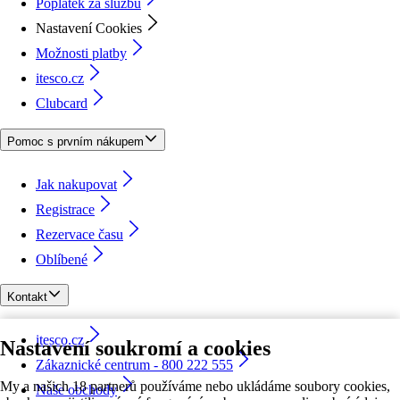
Poplatek za službu
Nastavení Cookies
Možnosti platby
itesco.cz
Clubcard
Pomoc s prvním nákupem
Jak nakupovat
Registrace
Rezervace času
Oblíbené
Kontakt
itesco.cz
Nastavení soukromí a cookies
Zákaznické centrum - 800 222 555
My a našich 18 partnerů používáme nebo ukládáme soubory cookies,
Naše obchody