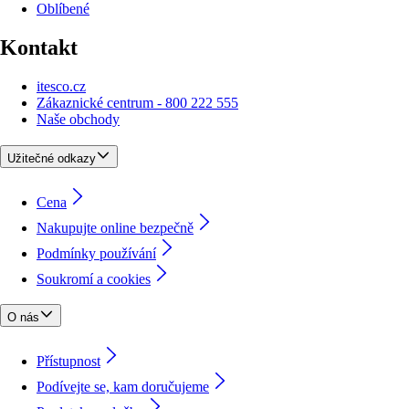
Oblíbené
Kontakt
itesco.cz
Zákaznické centrum - 800 222 555
Naše obchody
Užitečné odkazy
Cena
Nakupujte online bezpečně
Podmínky používání
Soukromí a cookies
O nás
Přístupnost
Podívejte se, kam doručujeme