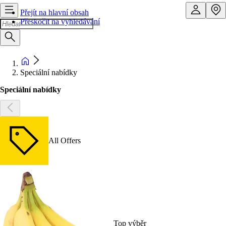
Přejít na hlavní obsah
Přeskočit na vyhledávání
Speciální nabídky
Speciální nabídky
All Offers
Top výběr