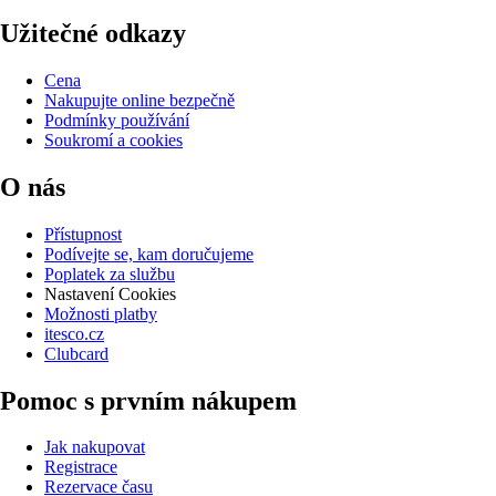
Užitečné odkazy
Cena
Nakupujte online bezpečně
Podmínky používání
Soukromí a cookies
O nás
Přístupnost
Podívejte se, kam doručujeme
Poplatek za službu
Nastavení Cookies
Možnosti platby
itesco.cz
Clubcard
Pomoc s prvním nákupem
Jak nakupovat
Registrace
Rezervace času