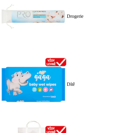
Drogerie
Dítě