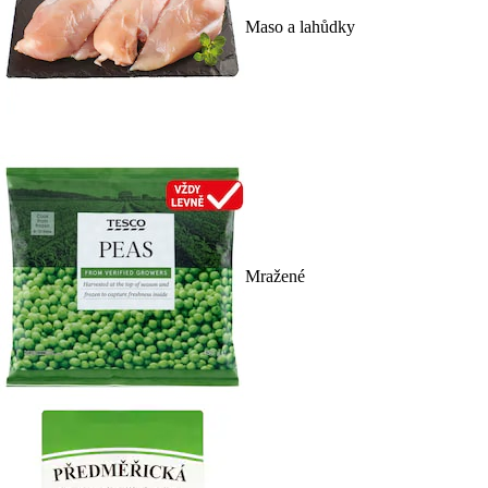
Maso a lahůdky
Mražené