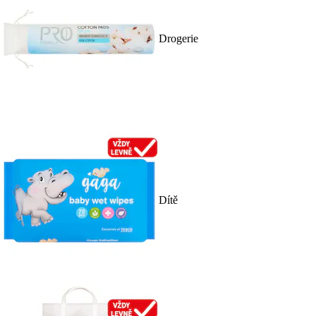
Drogerie
Dítě