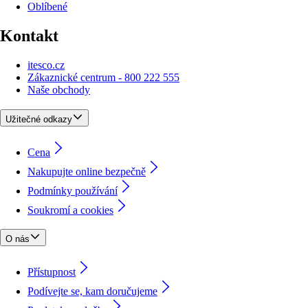
Oblíbené
Kontakt
itesco.cz
Zákaznické centrum - 800 222 555
Naše obchody
Užitečné odkazy
Cena
Nakupujte online bezpečně
Podmínky používání
Soukromí a cookies
O nás
Přístupnost
Podívejte se, kam doručujeme