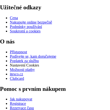
Užitečné odkazy
Cena
Nakupujte online bezpečně
Podmínky používání
Soukromí a cookies
O nás
Přístupnost
Podívejte se, kam doručujeme
Poplatek za službu
Nastavení Cookies
Možnosti platby
itesco.cz
Clubcard
Pomoc s prvním nákupem
Jak nakupovat
Registrace
Rezervace času