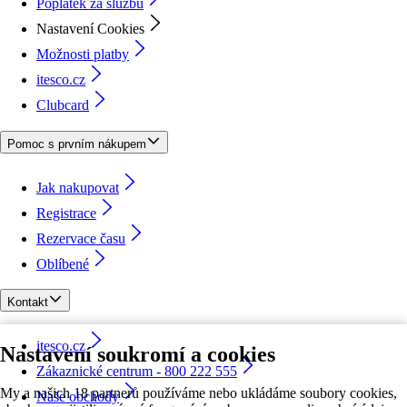
Poplatek za službu
Nastavení Cookies
Možnosti platby
itesco.cz
Clubcard
Pomoc s prvním nákupem
Jak nakupovat
Registrace
Rezervace času
Oblíbené
Kontakt
itesco.cz
Nastavení soukromí a cookies
Zákaznické centrum - 800 222 555
My a našich 18 partnerů používáme nebo ukládáme soubory cookies,
Naše obchody