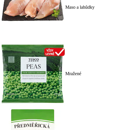
Maso a lahůdky
Mražené