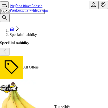
Přejít na hlavní obsah
Přeskočit na vyhledávání
Speciální nabídky
Speciální nabídky
All Offers
Top výběr