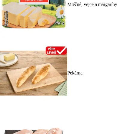
Mléčné, vejce a margaríny
Pekárna