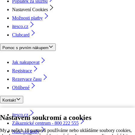
Poplatek za službu
Nastavení Cookies
Možnosti platby
itesco.cz
Clubcard
Pomoc s prvním nákupem
Jak nakupovat
Registrace
Rezervace času
Oblíbené
Kontakt
itesco.cz
Nastavení soukromí a cookies
Zákaznické centrum - 800 222 555
My a našich 18 partnerů používáme nebo ukládáme soubory cookies,
Naše obchody