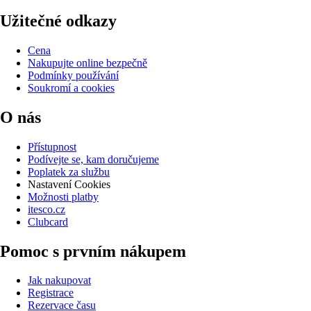
Užitečné odkazy
Cena
Nakupujte online bezpečně
Podmínky používání
Soukromí a cookies
O nás
Přístupnost
Podívejte se, kam doručujeme
Poplatek za službu
Nastavení Cookies
Možnosti platby
itesco.cz
Clubcard
Pomoc s prvním nákupem
Jak nakupovat
Registrace
Rezervace času