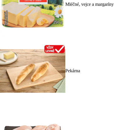
Mléčné, vejce a margaríny
Pekárna