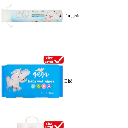
Drogerie
Dítě