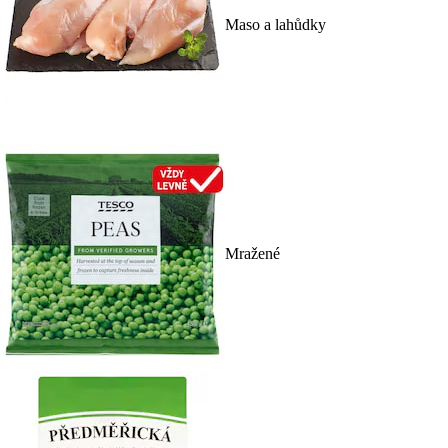
Maso a lahůdky
Mražené