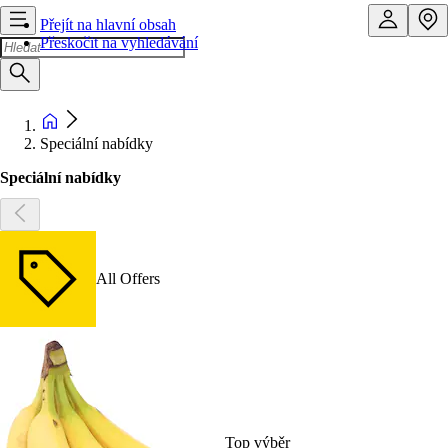
Přejít na hlavní obsah
Přeskočit na vyhledávání
Speciální nabídky
Speciální nabídky
All Offers
Top výběr