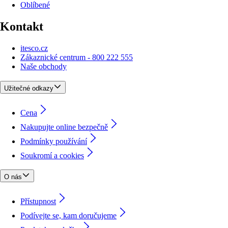
Oblíbené
Kontakt
itesco.cz
Zákaznické centrum - 800 222 555
Naše obchody
Užitečné odkazy
Cena
Nakupujte online bezpečně
Podmínky používání
Soukromí a cookies
O nás
Přístupnost
Podívejte se, kam doručujeme