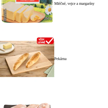
Mléčné, vejce a margaríny
Pekárna