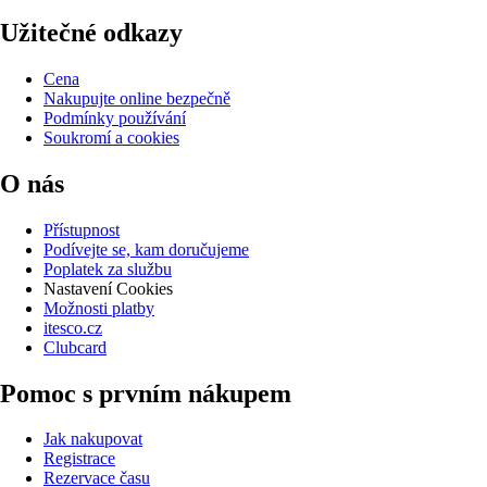
Užitečné odkazy
Cena
Nakupujte online bezpečně
Podmínky používání
Soukromí a cookies
O nás
Přístupnost
Podívejte se, kam doručujeme
Poplatek za službu
Nastavení Cookies
Možnosti platby
itesco.cz
Clubcard
Pomoc s prvním nákupem
Jak nakupovat
Registrace
Rezervace času