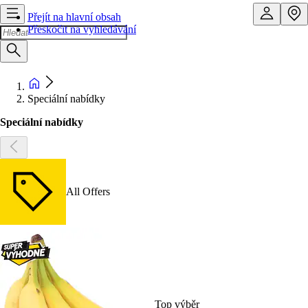
Přejít na hlavní obsah
Přeskočit na vyhledávání
Speciální nabídky
Speciální nabídky
All Offers
Top výběr