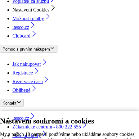
Poplatek za službu
Nastavení Cookies
Možnosti platby
itesco.cz
Clubcard
Pomoc s prvním nákupem
Jak nakupovat
Registrace
Rezervace času
Oblíbené
Kontakt
itesco.cz
Nastavení soukromí a cookies
Zákaznické centrum - 800 222 555
My a našich 18 partnerů používáme nebo ukládáme soubory cookies,
Naše obchody