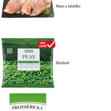
Maso a lahůdky
Mražené