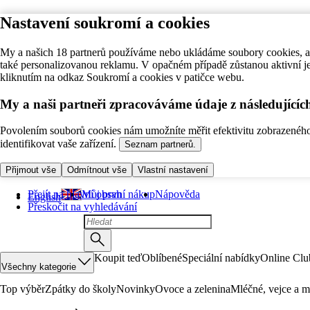
Nastavení soukromí a cookies
My a našich 18 partnerů používáme nebo ukládáme soubory cookies, ab
také personalizovanou reklamu. V opačném případě zůstanou aktivní j
kliknutím na odkaz Soukromí a cookies v patičce webu.
My a naši partneři zpracováváme údaje z následující
Povolením souborů cookies nám umožníte měřit efektivitu zobrazeného o
identifikovat vaše zařízení.
Seznam partnerů.
Přijmout vše
Odmítnout vše
Vlastní nastavení
Přejít na hlavní obsah
Můj první nákup
Nápověda
English
Přeskočit na vyhledávání
Koupit teď
Oblíbené
Speciální nabídky
Online Clu
Všechny kategorie
Top výběr
Zpátky do školy
Novinky
Ovoce a zelenina
Mléčné, vejce a m