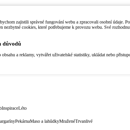
ychom zajistili správné fungování webu a zpracovali osobní údaje. P
en nezbytné cookies, které potřebujeme k provozu webu. Své rozhodnu
ch důvodů
bsahu a reklamy, vytvářet uživatelské statistiky, ukládat nebo přistup
b
Inspirace
Léto
argaríny
Pekárna
Maso a lahůdky
Mražené
Trvanlivé