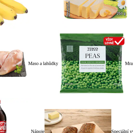
Maso a lahůdky
Mra
Nápoje
Speciální v