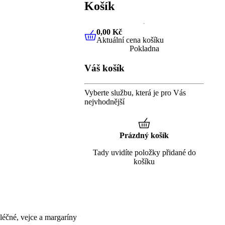
Košík
0,00 Kč
Aktuální cena košíku
0,00 Kč
Aktuální cena košíku
Pokladna
Váš košík
Vyberte službu, která je pro Vás
nejvhodnější
Prázdný košík
Tady uvidíte položky přidané do
košíku
éčné, vejce a margaríny