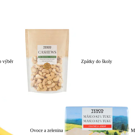
p výběr
Zpátky do školy
Ovoce a zelenina
Ml