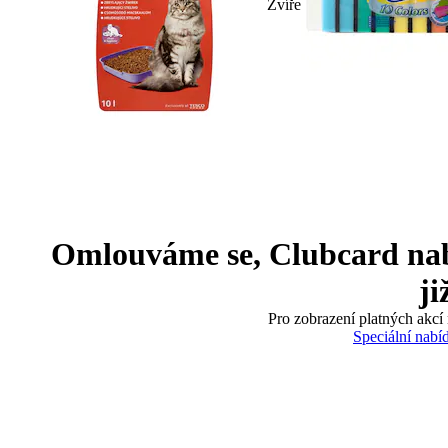
Zvíře
Omlouváme se, Clubcard nabíd
ji
Pro zobrazení platných akcí 
Speciální nabí