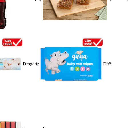
Drogerie
Dítě