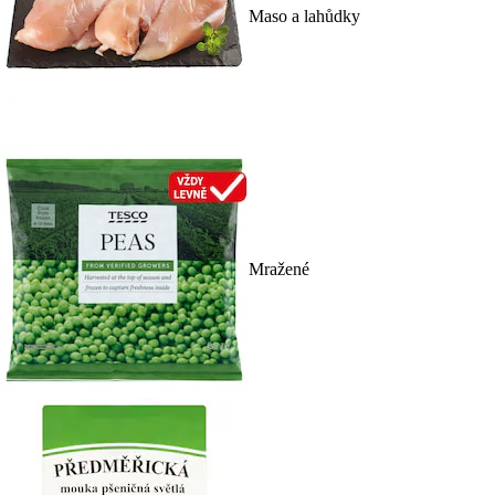
Maso a lahůdky
Mražené