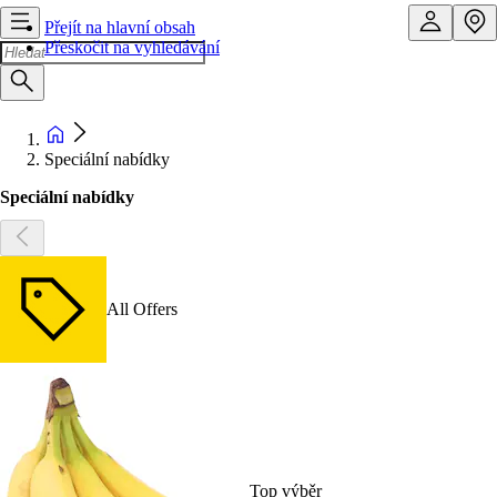
Přejít na hlavní obsah
Přeskočit na vyhledávání
Speciální nabídky
Speciální nabídky
All Offers
Top výběr