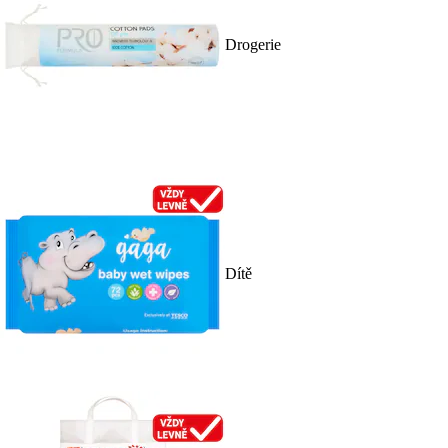
Drogerie
Dítě