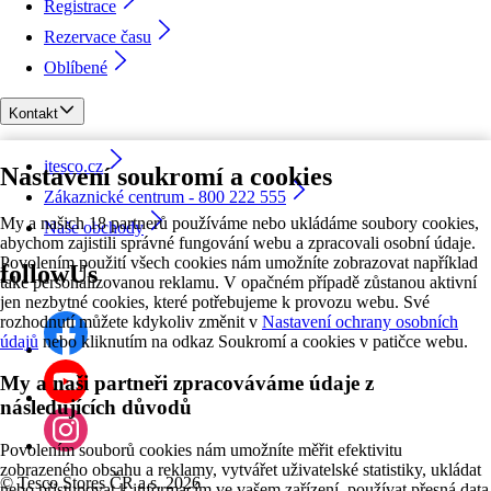
Registrace
Rezervace času
Oblíbené
Kontakt
itesco.cz
Nastavení soukromí a cookies
Zákaznické centrum - 800 222 555
My a našich 18 partnerů používáme nebo ukládáme soubory cookies,
Naše obchody
abychom zajistili správné fungování webu a zpracovali osobní údaje.
Povolením použití všech cookies nám umožníte zobrazovat například
followUs
také personalizovanou reklamu. V opačném případě zůstanou aktivní
jen nezbytné cookies, které potřebujeme k provozu webu. Své
rozhodnutí můžete kdykoliv změnit v
Nastavení ochrany osobních
údajů
nebo kliknutím na odkaz Soukromí a cookies v patičce webu.
My a naši partneři zpracováváme údaje z
následujících důvodů
Povolením souborů cookies nám umožníte měřit efektivitu
zobrazeného obsahu a reklamy, vytvářet uživatelské statistiky, ukládat
©
Tesco Stores ČR a.s. 2026
nebo přistupovat k informacím ve vašem zařízení, používat přesná data