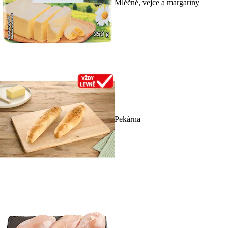
Mléčné, vejce a margaríny
Pekárna