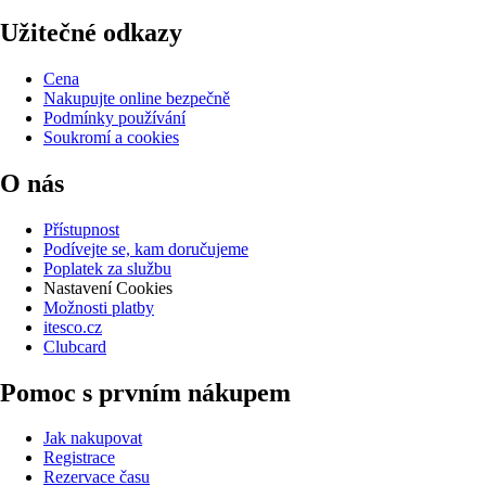
Užitečné odkazy
Cena
Nakupujte online bezpečně
Podmínky používání
Soukromí a cookies
O nás
Přístupnost
Podívejte se, kam doručujeme
Poplatek za službu
Nastavení Cookies
Možnosti platby
itesco.cz
Clubcard
Pomoc s prvním nákupem
Jak nakupovat
Registrace
Rezervace času