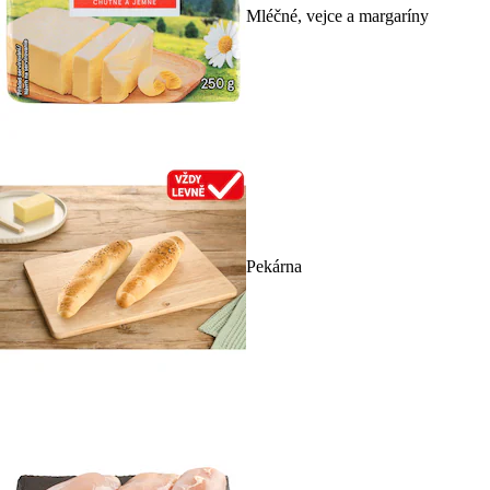
Mléčné, vejce a margaríny
Pekárna