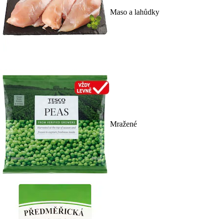
Maso a lahůdky
Mražené