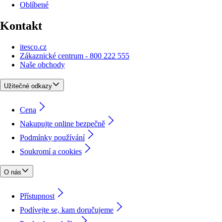
Oblíbené
Kontakt
itesco.cz
Zákaznické centrum - 800 222 555
Naše obchody
Užitečné odkazy
Cena
Nakupujte online bezpečně
Podmínky používání
Soukromí a cookies
O nás
Přístupnost
Podívejte se, kam doručujeme