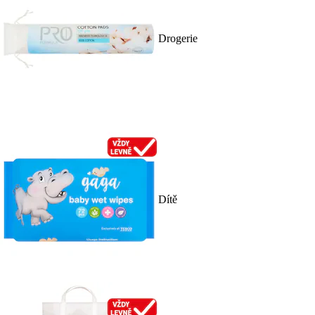
Drogerie
Dítě