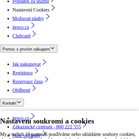
Poplatek za službu
Nastavení Cookies
Možnosti platby
itesco.cz
Clubcard
Pomoc s prvním nákupem
Jak nakupovat
Registrace
Rezervace času
Oblíbené
Kontakt
itesco.cz
Nastavení soukromí a cookies
Zákaznické centrum - 800 222 555
My a našich 18 partnerů používáme nebo ukládáme soubory cookies,
Naše obchody