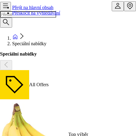
Přejít na hlavní obsah
Přeskočit na vyhledávání
Speciální nabídky
Speciální nabídky
All Offers
Top výběr